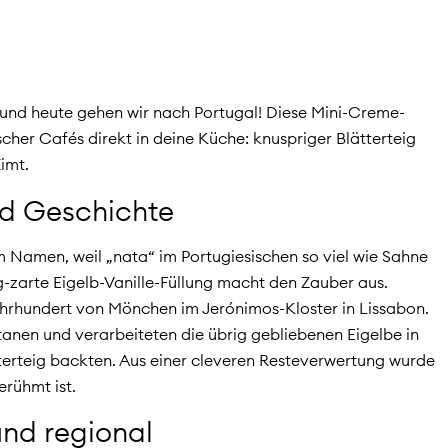
 – und heute gehen wir nach Portugal! Diese Mini-Creme-
scher Cafés direkt in deine Küche: knuspriger Blätterteig
Zimt.
nd Geschichte
 Namen, weil „nata“ im Portugiesischen so viel wie Sahne
zarte Eigelb-Vanille-Füllung macht den Zauber aus.
Jahrhundert von Mönchen im Jerónimos-Kloster in Lissabon.
utanen und verarbeiteten die übrig gebliebenen Eigelbe in
tterteig backten. Aus einer cleveren Resteverwertung wurde
erühmt ist.
 und regional