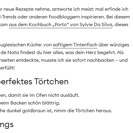
r neue Rezepte nehme, antworte ich meist: mal erfinde ich
od-Trends oder anderen Foodbloggern inspirieren. Bei diesem
n kam
aus dem Kochbuch „Porto“ von Sylvie Da Silva
, dieses
rtugiesischen Küche: von
saftigem Tintenfisch
über würziges
de Nata findest du hier alles, was dein Herz begehrt. Als
hseiten entdeckte, musste ich sie sofort nachbacken – und
rfüllt!
perfektes Törtchen
n, damit sie im Ofen nicht ausläuft.
 beim Backen schön blättrig.
he dunkel goldbraun ist, nimm die Törtchen heraus.
ings