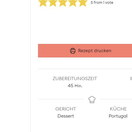
5
from 1 vote
Rezept drucken
ZUBEREITUNGSZEIT
Minuten
45
Min.
GERICHT
KÜCHE
Dessert
Portugal