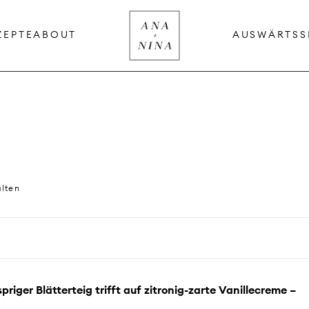
ZEPTE
ABOUT
AUSWÄRTS
S
alten
priger Blätterteig trifft auf zitronig-zarte Vanillecreme –