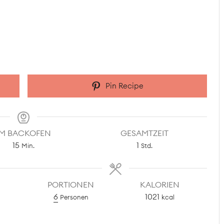
Pin Recipe
IM BACKOFEN
GESAMTZEIT
Minuten
Stunde
15
1
Min.
Std.
PORTIONEN
KALORIEN
6
1021
Personen
kcal