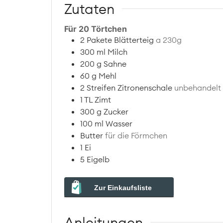
Zutaten
Für 20 Törtchen
2
Pakete
Blätterteig
a 230g
300
ml
Milch
200
g
Sahne
60
g
Mehl
2
Streifen
Zitronenschale
unbehandelt
1
TL
Zimt
300
g
Zucker
100
ml
Wasser
Butter
für die Förmchen
1
Ei
5
Eigelb
Zur Einkaufsliste
Anleitungen