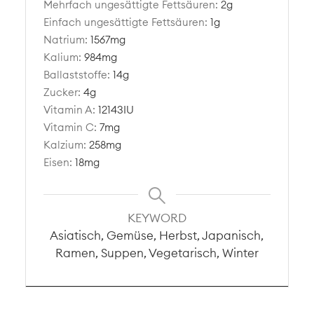
Mehrfach ungesättigte Fettsäuren:
2
g
Einfach ungesättigte Fettsäuren:
1
g
Natrium:
1567
mg
Kalium:
984
mg
Ballaststoffe:
14
g
Zucker:
4
g
Vitamin A:
12143
IU
Vitamin C:
7
mg
Kalzium:
258
mg
Eisen:
18
mg
KEYWORD
Asiatisch, Gemüse, Herbst, Japanisch,
Ramen, Suppen, Vegetarisch, Winter