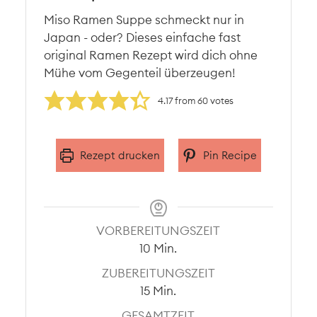
Miso Ramen Suppe schmeckt nur in
Japan - oder? Dieses einfache fast
original Ramen Rezept wird dich ohne
Mühe vom Gegenteil überzeugen!
4.17
from
60
votes
Rezept drucken
Pin Recipe
VORBEREITUNGSZEIT
Minuten
10
Min.
ZUBEREITUNGSZEIT
Minuten
15
Min.
GESAMTZEIT