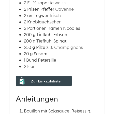
2
EL
Misopaste
weiss
2
Prisen
Pfeffer
Cayenne
2
cm
Ingwer
frisch
2
Knoblauchzehen
2
Portionen
Ramen Noodles
200
g
Tiefkühl Erbsen
200
g
Tiefkühl Spinat
250
g
Pilze
z.B. Champignons
20
g
Sesam
1
Bund
Petersilie
2
Eier
Zur Einkaufsliste
Anleitungen
Bouillon mit Sojasauce, Reisessig,