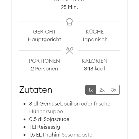
Minuten
25
Min.
GERICHT
KÜCHE
Hauptgericht
Japanisch
PORTIONEN
KALORIEN
2
Personen
348
kcal
Zutaten
1x
2x
3x
8
dl
Gemüsebouillon
oder frische
Hühnersuppe
0,5
dl
Sojasauce
1
El
Reisessig
1,5
EL
Thahini
Sesampaste