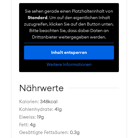
Sie sehen gerade einen Platzhalterinhalt von
Standard
. Um auf den eigentlichen Inhalt
zuzugreifen, klicken Sie auf den Button unten.
Bitte beachten Sie, dass dabei Daten an
Drittanbieter weitergegeben werden.
Inhalt entsperren
Weitere Informationen
Nährwerte
Kalorien:
348
kcal
Kohlenhydrate:
41
g
Eiweiss:
19
g
Fett:
4
g
Gesättigte Fettsäuren:
0.3
g