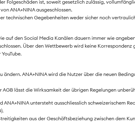
er Folgeschäden ist, soweit gesetzlich zulässig, vollumfäng
nen von ANA+NINA ausgeschlossen.
 der technischen Gegebenheiten weder sicher noch vertraul
 auf den Social Media Kanälen dauern immer wie angeben. 
schlossen. Über den Wettbewerb wird keine Korrespondenz g
 YouTube.
zu ändern. ANA+NINA wird die Nutzer über die neuen Bedingu
r AGB lässt die Wirksamkeit der übrigen Regelungen unberüh
 ANA+NINA untersteht ausschliesslich schweizerischem Recht
).
e Streitigkeiten aus der Geschäftsbeziehung zwischen dem Ku