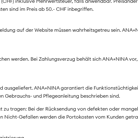
en (CHF) inklusive Mehrwertsteuer, falls anwendbar. Preisänd
ten sind im Preis ab 50.- CHF inbegriffen.
meldung auf der Website müssen wahrheitsgetreu sein. ANA+NI
lichen werden. Bei Zahlungsverzug behält sich ANA+NINA vo
d ausgeliefert. ANA+NINA garantiert die Funktionstüchtigkei
ten Gebrauchs- und Pflegeanleitung beschrieben sind.
gt zu tragen: Bei der Rücksendung von defekten oder mange
 Nicht-Gefallen werden die Portokosten vom Kunden getra
gistrierung.