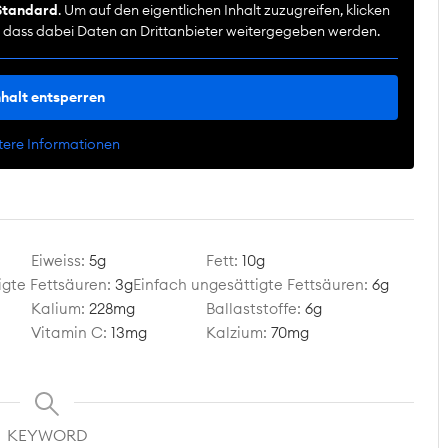
Standard
. Um auf den eigentlichen Inhalt zuzugreifen, klicken
e, dass dabei Daten an Drittanbieter weitergegeben werden.
nhalt entsperren
tere Informationen
Eiweiss:
5
g
Fett:
10
g
gte Fettsäuren:
3
g
Einfach ungesättigte Fettsäuren:
6
g
Kalium:
228
mg
Ballaststoffe:
6
g
Vitamin C:
13
mg
Kalzium:
70
mg
KEYWORD