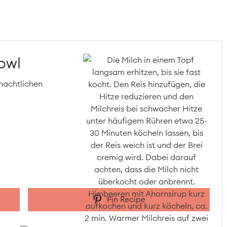
owl
hnachtlichen
Pin Recipe