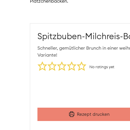
Plätzchenbacken.
Spitzbuben-Milchreis-B
Schneller, gemütlicher Brunch in einer wei
Variante!
No ratings yet
Rezept drucken