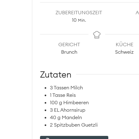
ZUBEREITUNGSZEIT
A
Minuten
10
Min.
GERICHT
KÜCHE
Brunch
Schweiz
Zutaten
3
Tassen
Milch
1
Tasse
Reis
100
g
Himbeeren
3
EL
Ahornsirup
40
g
Mandeln
2
Spitzbuben Guetzli