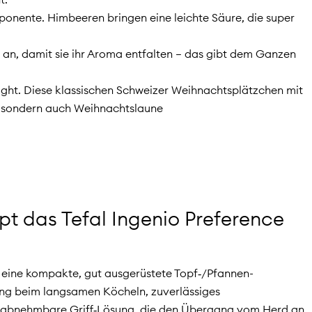
onente. Himbeeren bringen eine leichte Säure, die super
t an, damit sie ihr Aroma entfalten – das gibt dem Ganzen
ight. Diese klassischen Schweizer Weihnachtsplätzchen mit
, sondern auch Weihnachtslaune
pt das Tefal Ingenio Preference
h eine kompakte, gut ausgerüstete Topf‑/Pfannen-
ng beim langsamen Köcheln, zuverlässiges
ne abnehmbare Griff‑Lösung, die den Übergang vom Herd an