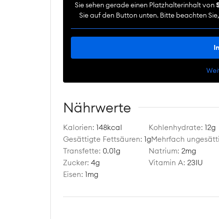
Sie sehen gerade einen Platzhalterinhalt von
Sie auf den Button unten. Bitte beachten Si
I
Wei
Nährwerte
Kalorien:
148
kcal
Kohlenhydrate:
12
g
Gesättigte Fettsäuren:
1
g
Mehrfach ungesätti
Transfette:
0.01
g
Natrium:
2
mg
Zucker:
4
g
Vitamin A:
23
IU
Eisen:
1
mg