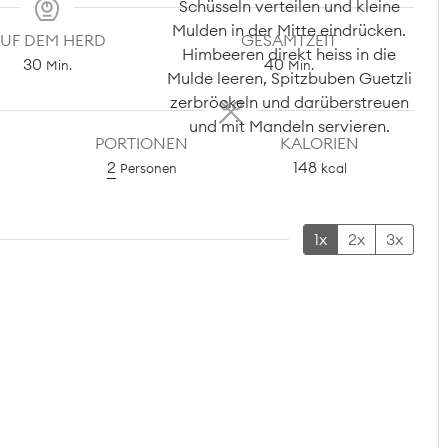
UF DEM HERD
GESAMTZEIT
Minuten
Minuten
30
40
Min.
Min.
PORTIONEN
KALORIEN
2
148
Personen
kcal
1x
2x
3x