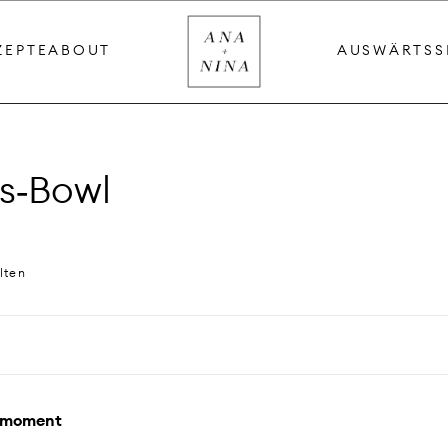
ZEPTE
ABOUT
AUSWÄRTS
S
is‑Bowl
lten
nchmoment