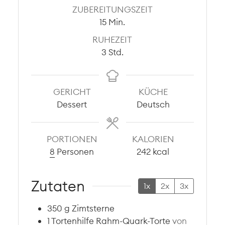
ZUBEREITUNGSZEIT
Minuten
15
Min.
RUHEZEIT
Stunden
3
Std.
GERICHT
KÜCHE
Dessert
Deutsch
PORTIONEN
KALORIEN
8
Personen
242
kcal
Zutaten
1x
2x
3x
350
g
Zimtsterne
1
Tortenhilfe Rahm-Quark-Torte
von