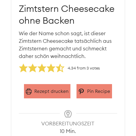
Zimtstern Cheesecake
ohne Backen
Wie der Name schon sagt, ist dieser
Zimtstern Cheesecake tatsächlich aus
Zimtsternen gemacht und schmeckt
daher schön weihnachtlich.
4.34
from
3
votes
Rezept drucken
Pin Recipe
VORBEREITUNGSZEIT
Minuten
10
Min.