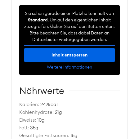
Sie sehen gerade einen Platzhalterinhalt von
Standard
. Um auf den eigentlichen Inhalt
zuzugreifen, klicken Sie auf den Button unten.
Bitte beachten Sie, dass dabei Daten an
Drittanbieter weitergegeben werden.
Inhalt entsperren
Weitere Informationen
Nährwerte
Kalorien:
242
kcal
Kohlenhydrate:
21
g
Eiweiss:
10
g
Fett:
35
g
Gesättigte Fettsäuren:
15
g