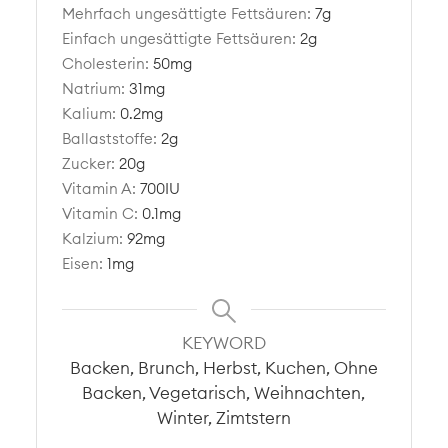
Mehrfach ungesättigte Fettsäuren:
7
g
Einfach ungesättigte Fettsäuren:
2
g
Cholesterin:
50
mg
Natrium:
31
mg
Kalium:
0.2
mg
Ballaststoffe:
2
g
Zucker:
20
g
Vitamin A:
700
IU
Vitamin C:
0.1
mg
Kalzium:
92
mg
Eisen:
1
mg
KEYWORD
Backen, Brunch, Herbst, Kuchen, Ohne
Backen, Vegetarisch, Weihnachten,
Winter, Zimtstern