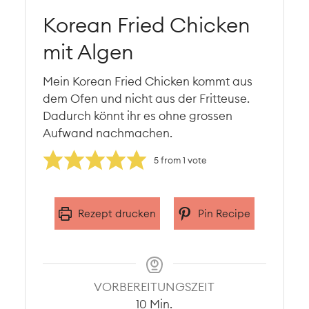
Korean Fried Chicken
mit Algen
Mein Korean Fried Chicken kommt aus
dem Ofen und nicht aus der Fritteuse.
Dadurch könnt ihr es ohne grossen
Aufwand nachmachen.
5
from 1 vote
Rezept drucken
Pin Recipe
VORBEREITUNGSZEIT
Minuten
10
Min.