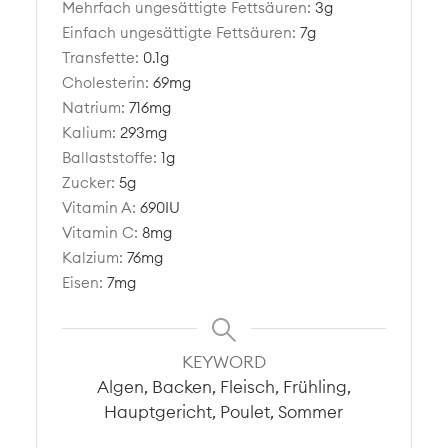
Mehrfach ungesättigte Fettsäuren:
3
g
Einfach ungesättigte Fettsäuren:
7
g
Transfette:
0.1
g
Cholesterin:
69
mg
Natrium:
716
mg
Kalium:
293
mg
Ballaststoffe:
1
g
Zucker:
5
g
Vitamin A:
690
IU
Vitamin C:
8
mg
Kalzium:
76
mg
Eisen:
7
mg
KEYWORD
Algen, Backen, Fleisch, Frühling,
Hauptgericht, Poulet, Sommer