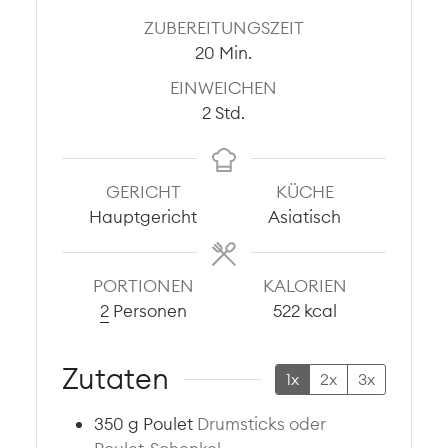
ZUBEREITUNGSZEIT
Minuten
20
Min.
EINWEICHEN
Stunden
2
Std.
GERICHT
KÜCHE
Hauptgericht
Asiatisch
PORTIONEN
KALORIEN
2
Personen
522
kcal
Zutaten
1x
2x
3x
350
g
Poulet
Drumsticks oder