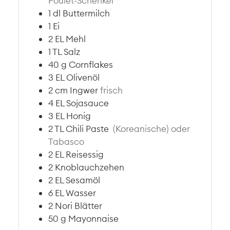
Poulet-Schenkel
1
dl
Buttermilch
1
Ei
2
EL
Mehl
1
TL
Salz
40
g
Cornflakes
3
EL
Olivenöl
2
cm
Ingwer
frisch
4
EL
Sojasauce
3
EL
Honig
2
TL
Chili Paste
(Koreanische) oder
Tabasco
2
EL
Reisessig
2
Knoblauchzehen
2
EL
Sesamöl
6
EL
Wasser
2
Nori Blätter
50
g
Mayonnaise