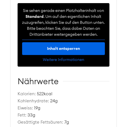
Sie sehen gerade einen Platzhalterinhalt von
Standard
. Um auf den eigentlichen Inhalt
zuzugreifen, klicken Sie auf den Button unten.
Bitte beachten Sie, dass dabei Daten an
Drittanbieter weitergegeben werden.
Inhalt entsperren
Weitere Informationen
Nährwerte
Kalorien:
522
kcal
Kohlenhydrate:
24
g
Eiweiss:
19
g
Fett:
33
g
Gesättigte Fettsäuren:
7
g