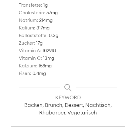
Transfette:
1
g
Cholesterin:
57
mg
Natrium:
214
mg
Kalium:
317
mg
Ballaststoffe:
0.3
g
Zucker:
17
g
Vitamin A:
1029
IU
Vitamin C:
13
mg
Kalzium:
158
mg
Eisen:
0.4
mg
KEYWORD
Backen, Brunch, Dessert, Nachtisch,
Rhabarber, Vegetarisch