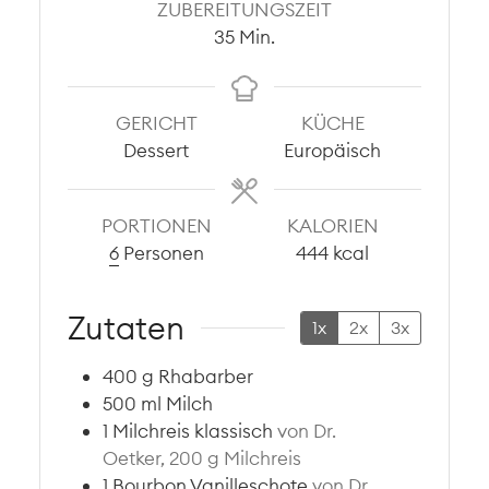
ZUBEREITUNGSZEIT
Minuten
35
Min.
GERICHT
KÜCHE
Dessert
Europäisch
PORTIONEN
KALORIEN
6
Personen
444
kcal
Zutaten
1x
2x
3x
400
g
Rhabarber
500
ml
Milch
1
Milchreis klassisch
von Dr.
Oetker, 200 g Milchreis
1
Bourbon Vanilleschote
von Dr.