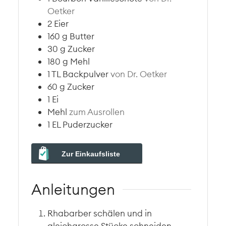
Oetker
2
Eier
160
g
Butter
30
g
Zucker
180
g
Mehl
1
TL
Backpulver
von Dr. Oetker
60
g
Zucker
1
Ei
Mehl
zum Ausrollen
1
EL
Puderzucker
Zur Einkaufsliste
Anleitungen
Rhabarber schälen und in
gleichgrosse Stücke schneiden.