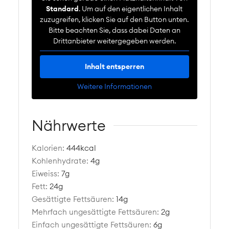
Standard
. Um auf den eigentlichen Inhalt
zuzugreifen, klicken Sie auf den Button unten.
Bitte beachten Sie, dass dabei Daten an
Drittanbieter weitergegeben werden.
Inhalt entsperren
Weitere Informationen
Nährwerte
Kalorien:
444
kcal
Kohlenhydrate:
4
g
Eiweiss:
7
g
Fett:
24
g
Gesättigte Fettsäuren:
14
g
Mehrfach ungesättigte Fettsäuren:
2
g
Einfach ungesättigte Fettsäuren:
6
g