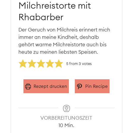
Milchreistorte mit
Rhabarber
Der Geruch von Milchreis erinnert mich
immer an meine Kindheit, deshalb
gehört warme Milchreistorte auch bis
heute zu meinen liebsten Speisen.
5
from
3
votes
Rezept drucken
Pin Recipe
VORBEREITUNGSZEIT
Minuten
10
Min.