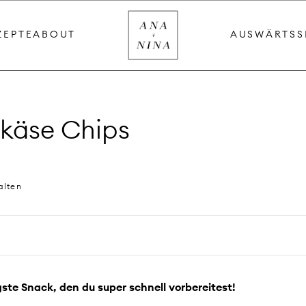
ZEPTE
ABOUT
AUSWÄRTS
S
nkäse Chips
alten
ste Snack, den du super schnell vorbereitest!