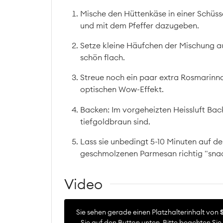
Mische den Hüttenkäse in einer Schüs
und mit dem Pfeffer dazugeben.
Setze kleine Häufchen der Mischung au
schön flach.
Streue noch ein paar extra Rosmarinna
optischen Wow-Effekt.
Backen: Im vorgeheizten Heissluft Back
tiefgoldbraun sind.
Lass sie unbedingt 5-10 Minuten auf d
geschmolzenen Parmesan richtig "snac
Video
Sie sehen gerade einen Platzhalterinhalt von
Sie auf den Button unten. Bitte beachten Si