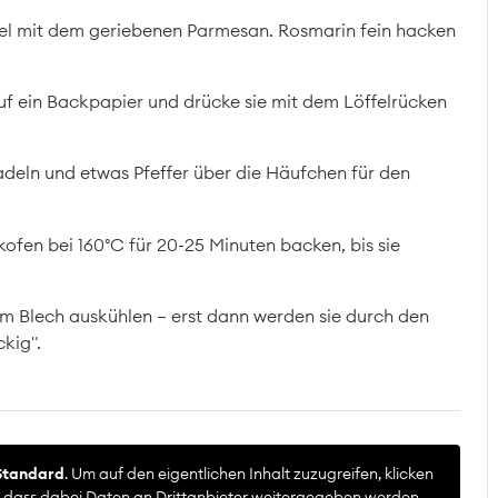
sel mit dem geriebenen Parmesan. Rosmarin fein hacken
f ein Backpapier und drücke sie mit dem Löffelrücken
deln und etwas Pfeffer über die Häufchen für den
ofen bei 160°C für 20-25 Minuten backen, bis sie
em Blech auskühlen – erst dann werden sie durch den
kig".
Standard
. Um auf den eigentlichen Inhalt zuzugreifen, klicken
e, dass dabei Daten an Drittanbieter weitergegeben werden.