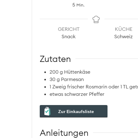
Minuten
5
Min.
GERICHT
KÜCHE
Snack
Schweiz
Zutaten
200
g
Hüttenkäse
30
g
Parmesan
1
Zweig
frischer Rosmarin oder 1 TL ge
etwas schwarzer Pfeffer
Zur Einkaufsliste
Anleitungen