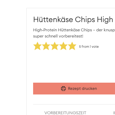
Hüttenkäse Chips High 
High‑Protein Hüttenkäse Chips – der knusp
super schnell vorbereitest!
5
from 1 vote
Rezept drucken
VORBEREITUNGSZEIT