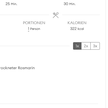
Minuten
Minuten
25
30
Min.
Min.
PORTIONEN
KALORIEN
1
322
Person
kcal
1x
2x
3x
trockneter Rosmarin