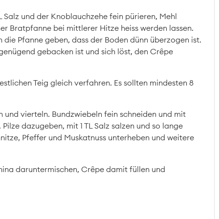
L Salz und der Knoblauchzehe fein pürieren, Mehl
er Bratpfanne bei mittlerer Hitze heiss werden lassen.
 in die Pfanne geben, dass der Boden dünn überzogen ist.
 genügend gebacken ist und sich löst, den Crêpe
tlichen Teig gleich verfahren. Es sollten mindesten 8
en und vierteln. Bundzwiebeln fein schneiden und mit
 Pilze dazugeben, mit 1 TL Salz salzen und so lange
chnitze, Pfeffer und Muskatnuss unterheben und weitere
hina daruntermischen, Crêpe damit füllen und