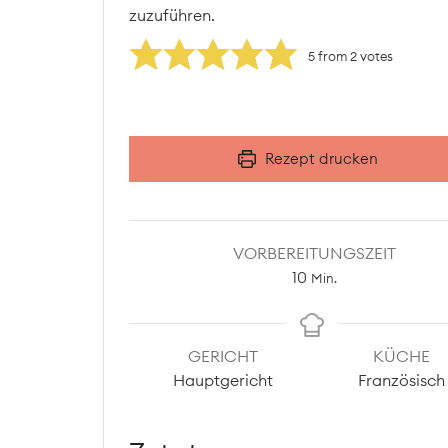
zuzuführen.
5
from
2
votes
Rezept drucken
VORBEREITUNGSZEIT
Minuten
10
Min.
GERICHT
KÜCHE
Hauptgericht
Französisch