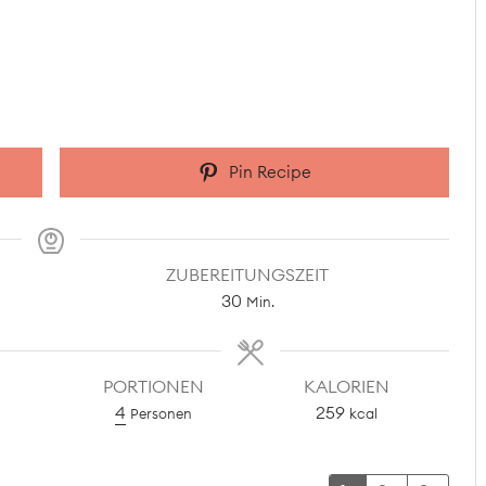
Pin Recipe
ZUBEREITUNGSZEIT
Minuten
30
Min.
PORTIONEN
KALORIEN
4
259
Personen
kcal