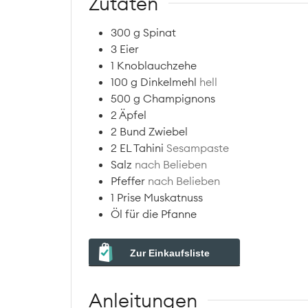
Zutaten
300
g
Spinat
3
Eier
1
Knoblauchzehe
100
g
Dinkelmehl
hell
500
g
Champignons
2
Äpfel
2
Bund
Zwiebel
2
EL
Tahini
Sesampaste
Salz
nach Belieben
Pfeffer
nach Belieben
1
Prise
Muskatnuss
Öl für die Pfanne
Zur Einkaufsliste
Anleitungen