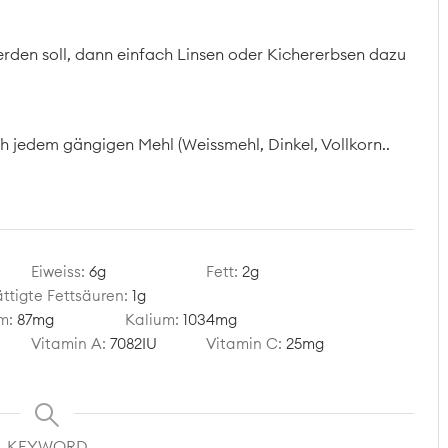
 werden soll, dann einfach Linsen oder Kichererbsen dazu
ch jedem gängigen Mehl (Weissmehl, Dinkel, Vollkorn..
Eiweiss:
6
g
Fett:
2
g
ttigte Fettsäuren:
1
g
m:
87
mg
Kalium:
1034
mg
Vitamin A:
7082
IU
Vitamin C:
25
mg
KEYWORD