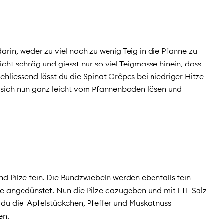
darin, weder zu viel noch zu wenig Teig in die Pfanne zu
cht schräg und giesst nur so viel Teigmasse hinein, dass
liessend lässt du die Spinat Crêpes bei niedriger Hitze
n sich nun ganz leicht vom Pfannenboden lösen und
und Pilze fein. Die Bundzwiebeln werden ebenfalls fein
ze angedünstet. Nun die Pilze dazugeben und mit 1 TL Salz
t du die Apfelstückchen, Pfeffer und Muskatnuss
ten.