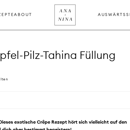
ZEPTE
ABOUT
AUSWÄRTS
S
pfel-Pilz-Tahina Füllung
alten
Dieses exotische Crêpe Rezept hört sich vielleicht auf den
d dich aber bestimmt begeistern!