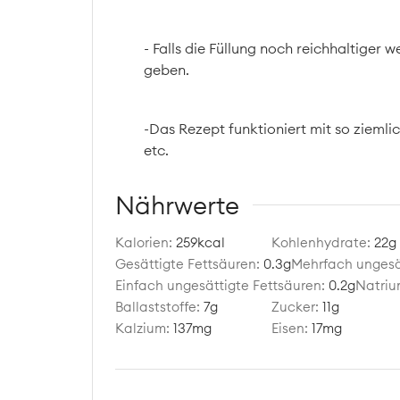
- Falls die Füllung noch reichhaltiger
geben.
-Das Rezept funktioniert mit so ziemli
etc.
Nährwerte
Kalorien:
259
kcal
Kohlenhydrate:
22
g
Gesättigte Fettsäuren:
0.3
g
Mehrfach ungesä
Einfach ungesättigte Fettsäuren:
0.2
g
Natriu
Ballaststoffe:
7
g
Zucker:
11
g
Kalzium:
137
mg
Eisen:
17
mg