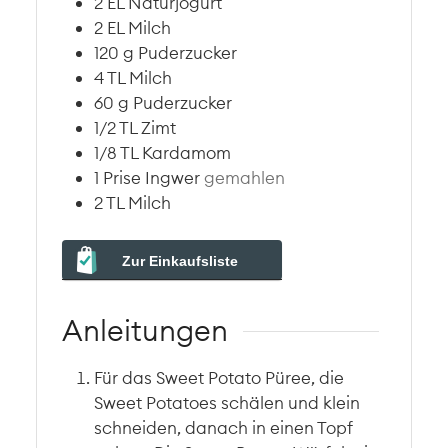
2
EL
Naturjogurt
2
EL
Milch
120
g
Puderzucker
4
TL
Milch
60
g
Puderzucker
1/2
TL
Zimt
1/8
TL
Kardamom
1
Prise
Ingwer
gemahlen
2
TL
Milch
Zur Einkaufsliste
Anleitungen
Für das Sweet Potato Püree, die
Sweet Potatoes schälen und klein
schneiden, danach in einen Topf