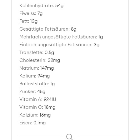
Kohlenhydrate:
54
g
Eiweiss:
7
g
Fett:
13
g
Gesättigte Fettsäuren:
8
g
Mehrfach ungesättigte Fettsäuren:
1
g
Einfach ungesättigte Fettsäuren:
3
g
Transfette:
0.5
g
Cholesterin:
32
mg
Natrium:
147
mg
Kalium:
94
mg
Ballaststoffe:
1
g
Zucker:
45
g
Vitamin A:
924
IU
Vitamin C:
18
mg
Kalzium:
16
mg
Eisen:
0.1
mg