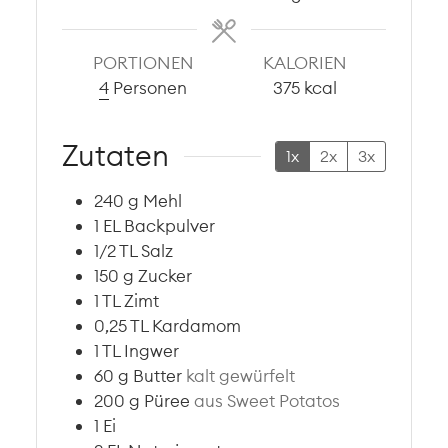
PORTIONEN
KALORIEN
4
Personen
375
kcal
Zutaten
1x
2x
3x
240
g
Mehl
1
EL
Backpulver
1/2
TL
Salz
150
g
Zucker
1
TL
Zimt
0,25
TL
Kardamom
1
TL
Ingwer
60
g
Butter
kalt gewürfelt
200
g
Püree
aus Sweet Potatos
1
Ei