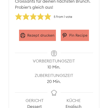
Croissants für deinen nächsten Brunch.
Probier's gleich aus!
5
from 1 vote
Rezept drucken
Pin Recipe
VORBEREITUNGSZEIT
Minuten
10
Min.
ZUBEREITUNGSZEIT
Minuten
20
Min.
GERICHT
KÜCHE
Dessert
Englisch