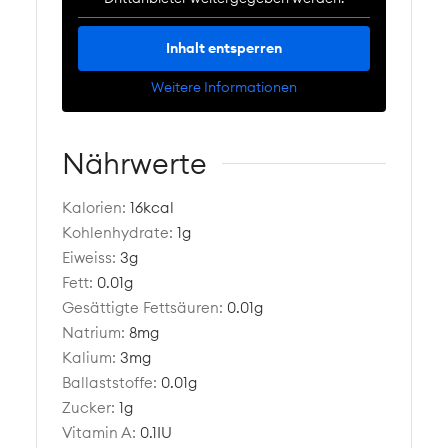
Inhalt entsperren
Weitere Informationen
Nährwerte
Kalorien:
16
kcal
Kohlenhydrate:
1
g
Eiweiss:
3
g
Fett:
0.01
g
Gesättigte Fettsäuren:
0.01
g
Natrium:
8
mg
Kalium:
3
mg
Ballaststoffe:
0.01
g
Zucker:
1
g
Vitamin A:
0.1
IU