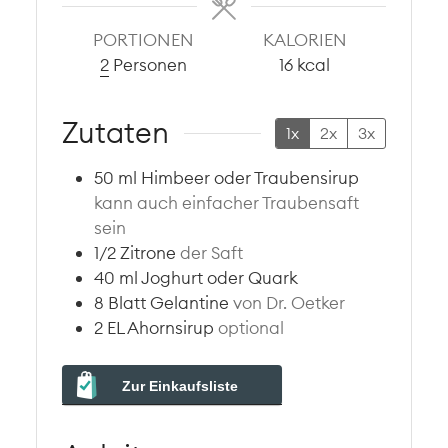
PORTIONEN
KALORIEN
2
Personen
16
kcal
Zutaten
1x
2x
3x
50
ml
Himbeer oder Traubensirup
kann auch einfacher Traubensaft
sein
1/2
Zitrone
der Saft
40
ml
Joghurt oder Quark
8
Blatt
Gelantine
von Dr. Oetker
2
EL
Ahornsirup
optional
Zur Einkaufsliste