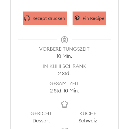
Rezept drucken
Pin Recipe
VORBEREITUNGSZEIT
Minuten
10
Min.
IM KÜHLSCHRANK
Stunden
2
Std.
GESAMTZEIT
Stunden
Minuten
2
Std.
10
Min.
GERICHT
KÜCHE
Dessert
Schweiz