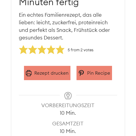
Minuten fertig
Ein echtes Familienrezept, das alle
lieben: leicht, zuckerfrei, proteinreich
und perfekt als Snack, Frühstück oder
gesundes Dessert.
5
from
2
votes
Rezept drucken
Pin Recipe
VORBEREITUNGSZEIT
Minuten
10
Min.
GESAMTZEIT
Minuten
10
Min.