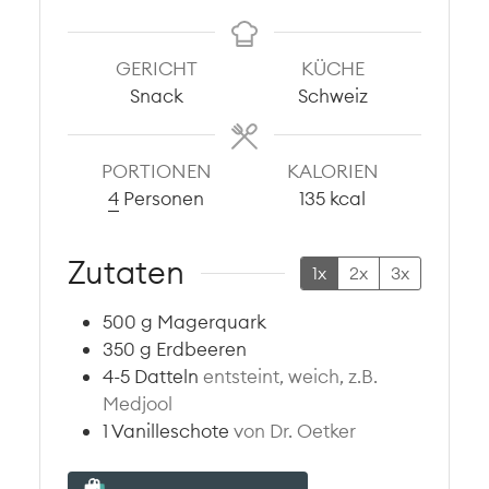
GERICHT
KÜCHE
Snack
Schweiz
PORTIONEN
KALORIEN
4
Personen
135
kcal
Zutaten
1x
2x
3x
500
g
Magerquark
350
g
Erdbeeren
4-5
Datteln
entsteint, weich, z.B.
Medjool
1
Vanilleschote
von Dr. Oetker