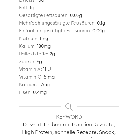
Fett:
1
g
Gesättigte Fettsäuren:
0.02
g
Mehrfach ungesättigte Fettsäuren:
0.1
g
Einfach ungesättigte Fettsäuren:
0.04
g
Natrium:
1
mg
Kalium:
180
mg
Ballaststoffe:
2
g
Zucker:
9
g
Vitamin A:
11
IU
Vitamin C:
51
mg
Kalzium:
17
mg
Eisen:
0.4
mg
KEYWORD
Dessert, Erdbeeren, Familien Rezepte,
High Protein, schnelle Rezepte, Snack,