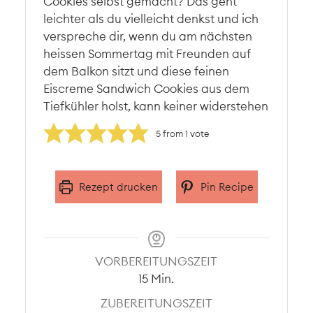
Cookies selbst gemacht? Das geht
leichter als du vielleicht denkst und ich
verspreche dir, wenn du am nächsten
heissen Sommertag mit Freunden auf
dem Balkon sitzt und diese feinen
Eiscreme Sandwich Cookies aus dem
Tiefkühler holst, kann keiner widerstehen
5
from 1 vote
Rezept drucken
Pin Recipe
VORBEREITUNGSZEIT
Minuten
15
Min.
ZUBEREITUNGSZEIT