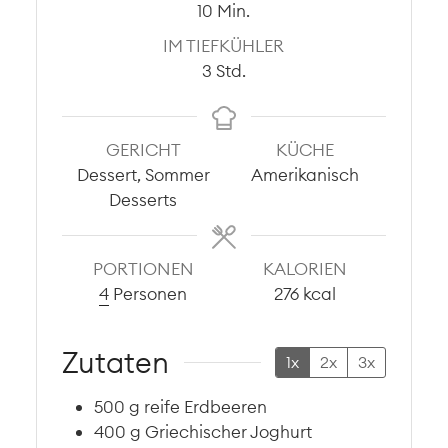
Minuten
10
Min.
IM TIEFKÜHLER
Stunden
3
Std.
GERICHT
KÜCHE
Dessert, Sommer
Amerikanisch
Desserts
PORTIONEN
KALORIEN
4
Personen
276
kcal
Zutaten
1x
2x
3x
500
g
reife Erdbeeren
400
g
Griechischer Joghurt