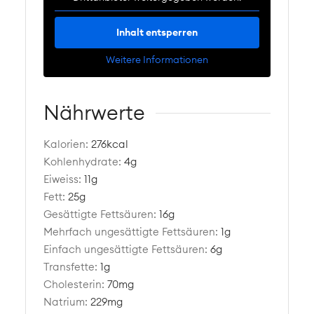
Inhalt entsperren
Weitere Informationen
Nährwerte
Kalorien:
276
kcal
Kohlenhydrate:
4
g
Eiweiss:
11
g
Fett:
25
g
Gesättigte Fettsäuren:
16
g
Mehrfach ungesättigte Fettsäuren:
1
g
Einfach ungesättigte Fettsäuren:
6
g
Transfette:
1
g
Cholesterin:
70
mg
Natrium:
229
mg