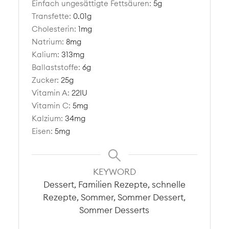
Einfach ungesättigte Fettsäuren:
5
g
Transfette:
0.01
g
Cholesterin:
1
mg
Natrium:
8
mg
Kalium:
313
mg
Ballaststoffe:
6
g
Zucker:
25
g
Vitamin A:
22
IU
Vitamin C:
5
mg
Kalzium:
34
mg
Eisen:
5
mg
KEYWORD
Dessert, Familien Rezepte, schnelle
Rezepte, Sommer, Sommer Dessert,
Sommer Desserts