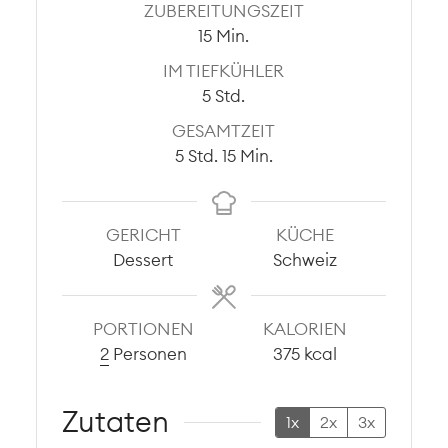
ZUBEREITUNGSZEIT
Minuten
15
Min.
IM TIEFKÜHLER
Stunden
5
Std.
GESAMTZEIT
Stunden
Minuten
5
Std.
15
Min.
GERICHT
KÜCHE
Dessert
Schweiz
PORTIONEN
KALORIEN
2
Personen
375
kcal
Zutaten
1x
2x
3x