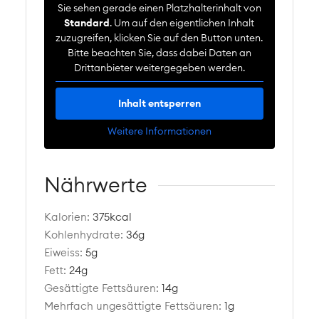
Sie sehen gerade einen Platzhalterinhalt von
Standard
. Um auf den eigentlichen Inhalt
zuzugreifen, klicken Sie auf den Button unten.
Bitte beachten Sie, dass dabei Daten an
Drittanbieter weitergegeben werden.
Inhalt entsperren
Weitere Informationen
Nährwerte
Kalorien:
375
kcal
Kohlenhydrate:
36
g
Eiweiss:
5
g
Fett:
24
g
Gesättigte Fettsäuren:
14
g
Mehrfach ungesättigte Fettsäuren:
1
g