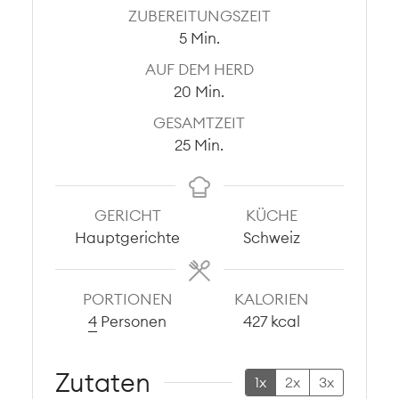
ZUBEREITUNGSZEIT
Minuten
5
Min.
AUF DEM HERD
Minuten
20
Min.
GESAMTZEIT
Minuten
25
Min.
GERICHT
KÜCHE
Hauptgerichte
Schweiz
PORTIONEN
KALORIEN
4
Personen
427
kcal
Zutaten
1x
2x
3x