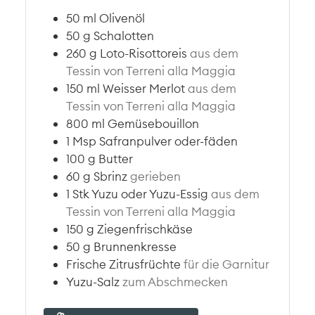
50
ml
Olivenöl
50
g
Schalotten
260
g
Loto-Risottoreis
aus dem
Tessin von Terreni alla Maggia
150
ml
Weisser Merlot
aus dem
Tessin von Terreni alla Maggia
800
ml
Gemüsebouillon
1
Msp
Safranpulver oder-fäden
100
g
Butter
60
g
Sbrinz
gerieben
1
Stk
Yuzu oder Yuzu-Essig
aus dem
Tessin von Terreni alla Maggia
150
g
Ziegenfrischkäse
50
g
Brunnenkresse
Frische Zitrusfrüchte
für die Garnitur
Yuzu-Salz
zum Abschmecken