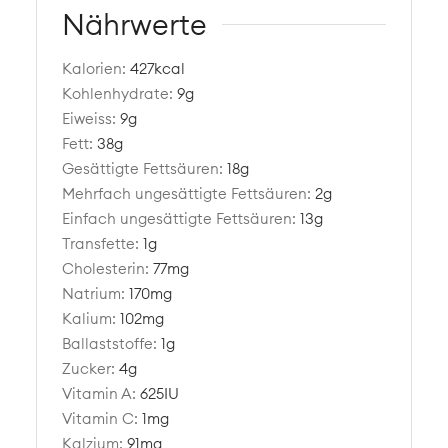
Nährwerte
Kalorien:
427
kcal
Kohlenhydrate:
9
g
Eiweiss:
9
g
Fett:
38
g
Gesättigte Fettsäuren:
18
g
Mehrfach ungesättigte Fettsäuren:
2
g
Einfach ungesättigte Fettsäuren:
13
g
Transfette:
1
g
Cholesterin:
77
mg
Natrium:
170
mg
Kalium:
102
mg
Ballaststoffe:
1
g
Zucker:
4
g
Vitamin A:
625
IU
Vitamin C:
1
mg
Kalzium:
91
mg