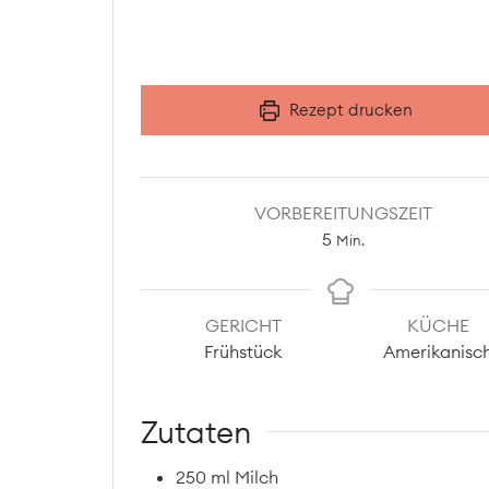
Rezept drucken
VORBEREITUNGSZEIT
Minuten
5
Min.
GERICHT
KÜCHE
Frühstück
Amerikanisc
Zutaten
250
ml
Milch