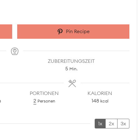
Pin Recipe
ZUBEREITUNGSZEIT
Minuten
5
Min.
PORTIONEN
KALORIEN
h
2
148
Personen
kcal
1x
2x
3x