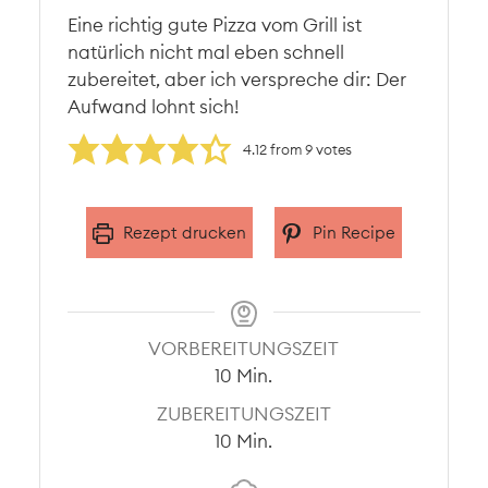
Eine richtig gute Pizza vom Grill ist
natürlich nicht mal eben schnell
zubereitet, aber ich verspreche dir: Der
Aufwand lohnt sich!
4.12
from
9
votes
Rezept drucken
Pin Recipe
VORBEREITUNGSZEIT
Minuten
10
Min.
ZUBEREITUNGSZEIT
Minuten
10
Min.