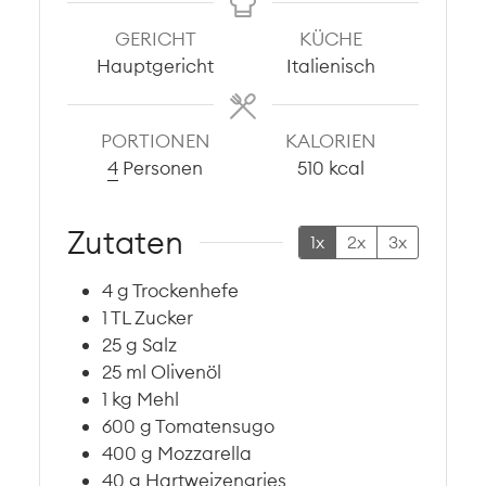
GERICHT
KÜCHE
Hauptgericht
Italienisch
PORTIONEN
KALORIEN
4
Personen
510
kcal
Zutaten
1x
2x
3x
4
g
Trockenhefe
1
TL
Zucker
25
g
Salz
25
ml
Olivenöl
1
kg
Mehl
600
g
Tomatensugo
400
g
Mozzarella
40
g
Hartweizengries