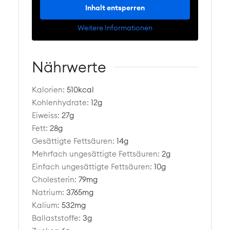
Inhalt entsperren
Weitere Informationen
Nährwerte
Kalorien:
510
kcal
Kohlenhydrate:
12
g
Eiweiss:
27
g
Fett:
28
g
Gesättigte Fettsäuren:
14
g
Mehrfach ungesättigte Fettsäuren:
2
g
Einfach ungesättigte Fettsäuren:
10
g
Cholesterin:
79
mg
Natrium:
3765
mg
Kalium:
532
mg
Ballaststoffe:
3
g