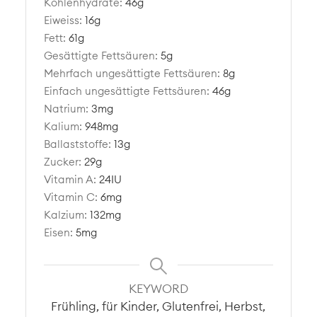
Kohlenhydrate:
46
g
Eiweiss:
16
g
Fett:
61
g
Gesättigte Fettsäuren:
5
g
Mehrfach ungesättigte Fettsäuren:
8
g
Einfach ungesättigte Fettsäuren:
46
g
Natrium:
3
mg
Kalium:
948
mg
Ballaststoffe:
13
g
Zucker:
29
g
Vitamin A:
24
IU
Vitamin C:
6
mg
Kalzium:
132
mg
Eisen:
5
mg
KEYWORD
Frühling, für Kinder, Glutenfrei, Herbst,