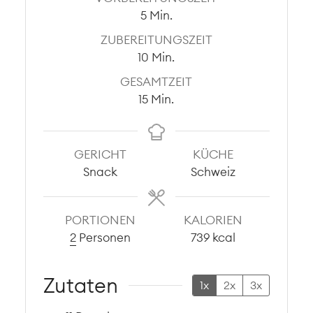
Minuten
5
Min.
ZUBEREITUNGSZEIT
Minuten
10
Min.
GESAMTZEIT
Minuten
15
Min.
GERICHT
KÜCHE
Snack
Schweiz
PORTIONEN
KALORIEN
2
Personen
739
kcal
Zutaten
1x
2x
3x