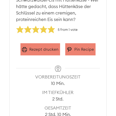
hätte gedacht, dass Hüttenkäse der
Schlüssel zu einem cremigen,
proteinreichen Eis sein kann?
5
from 1 vote
Rezept drucken
Pin Recipe
VORBEREITUNGSZEIT
Minuten
10
Min.
IM TIEFKÜHLER
Stunden
2
Std.
GESAMTZEIT
Stunden
Minuten
2
Std.
10
Min.