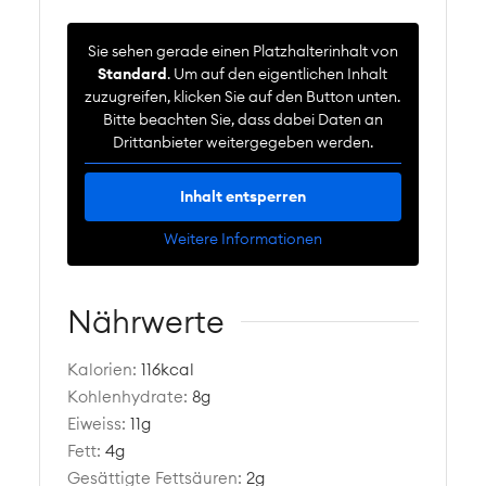
Sie sehen gerade einen Platzhalterinhalt von
Standard
. Um auf den eigentlichen Inhalt
zuzugreifen, klicken Sie auf den Button unten.
Bitte beachten Sie, dass dabei Daten an
Drittanbieter weitergegeben werden.
Inhalt entsperren
Weitere Informationen
Nährwerte
Kalorien:
116
kcal
Kohlenhydrate:
8
g
Eiweiss:
11
g
Fett:
4
g
Gesättigte Fettsäuren:
2
g