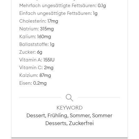
Mehrfach ungesättigte Fettsäuren:
0.1
g
Einfach ungesättigte Fettsäuren:
1
g
Cholesterin:
17
mg
Natrium:
315
mg
Kalium:
160
mg
Ballaststoffe:
1
g
Zucker:
6
g
Vitamin A:
155
IU
Vitamin C:
2
mg
Kalzium:
87
mg
Eisen:
0.2
mg
KEYWORD
Dessert, Frühling, Sommer, Sommer
Desserts, Zuckerfrei