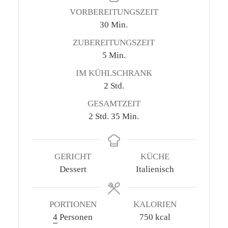
VORBEREITUNGSZEIT
Minuten
30
Min.
ZUBEREITUNGSZEIT
Minuten
5
Min.
IM KÜHLSCHRANK
Stunden
2
Std.
GESAMTZEIT
Stunden
Minuten
2
Std.
35
Min.
GERICHT
KÜCHE
Dessert
Italienisch
PORTIONEN
KALORIEN
4
Personen
750
kcal