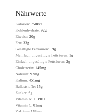
Nährwerte
Kalorien:
750
kcal
Kohlenhydrate:
92
g
Eiweiss:
20
g
Fett:
33
g
Gesättigte Fettsäuren:
19
g
Mehrfach ungesättigte Fettsäuren:
1
g
Einfach ungesättigte Fettsäuren:
2
g
Cholesterin:
145
mg
Natrium:
92
mg
Kalium:
451
mg
Ballaststoffe:
15
g
Zucker:
6
g
Vitamin A:
1139
IU
Vitamin C:
81
mg
Kalzium:
163
mg