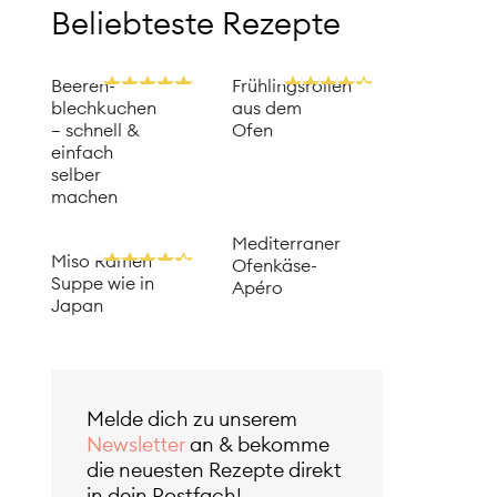
Beliebteste Rezepte
Beeren­
Frühlingsrollen
blechkuchen
aus dem
– schnell &
Ofen
einfach
selber
machen
Mediterraner
Miso Ramen
Ofenkäse-
Suppe wie in
Apéro
Japan
Melde dich zu unserem
Newsletter
an & bekomme
die neuesten Rezepte direkt
in dein Postfach!