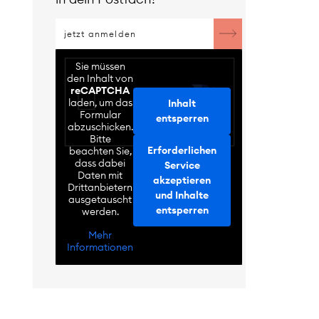
Sie müssen
den Inhalt von
reCAPTCHA
laden, um das
Inhalt
Formular
entsperren
abzuschicken.
Bitte
Erforderlichen
beachten Sie,
dass dabei
Service
Daten mit
akzeptieren
Drittanbietern
und Inhalte
ausgetauscht
entsperren
werden.
Mehr
Informationen