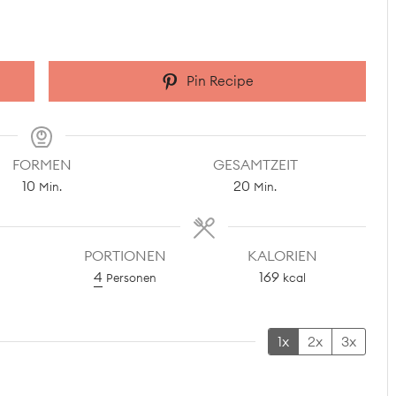
Pin Recipe
FORMEN
GESAMTZEIT
Minuten
Minuten
10
20
Min.
Min.
PORTIONEN
KALORIEN
4
169
Personen
kcal
1x
2x
3x