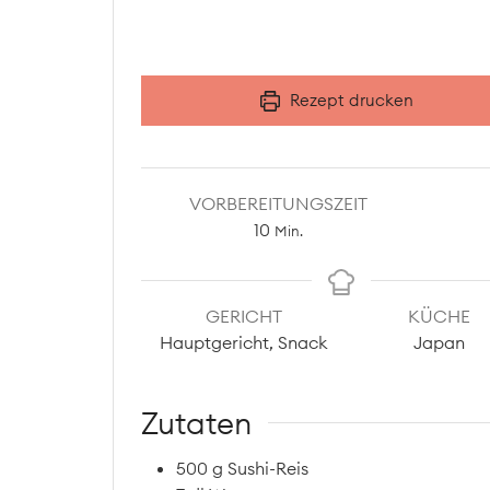
Rezept drucken
VORBEREITUNGSZEIT
Minuten
10
Min.
GERICHT
KÜCHE
Hauptgericht, Snack
Japan
Zutaten
500
g
Sushi-Reis