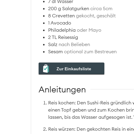
7
dl
Wasser
200
g
Salatgurken
circa 5cm
8
Crevetten
gekocht, geschält
1
Avocado
Philadelphia
oder Mayo
2
TL
Reisessig
Salz
nach Belieben
Sesam
optional zum Bestreuen
Zur Einkaufsliste
Anleitungen
Reis kochen: Den Sushi-Reis gründlich w
einen Topf geben und zum Kochen brin
lassen, bis das Wasser aufgesogen ist
Reis würzen: Den gekochten Reis in ei