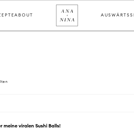
ZEPTE
ABOUT
AUSWÄRTS
S
lten
r meine viralen Sushi Balls!