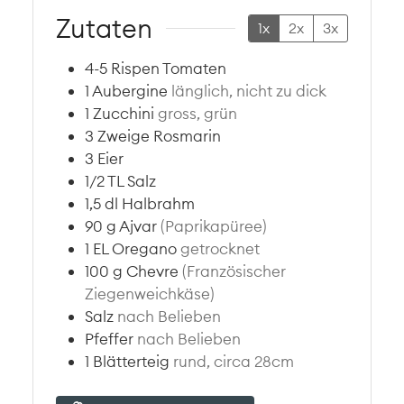
Zutaten
1x
2x
3x
4-5
Rispen Tomaten
1
Aubergine
länglich, nicht zu dick
1
Zucchini
gross, grün
3
Zweige
Rosmarin
3
Eier
1/2
TL
Salz
1,5
dl
Halbrahm
90
g
Ajvar
(Paprikapüree)
1
EL
Oregano
getrocknet
100
g
Chevre
(Französischer
Ziegenweichkäse)
Salz
nach Belieben
Pfeffer
nach Belieben
1
Blätterteig
rund, circa 28cm