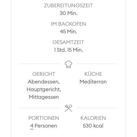
ZUBEREITUNGSZEIT
Minuten
30
Min.
IM BACKOFEN
Minuten
45
Min.
GESAMTZEIT
Stunde
Minuten
1
Std.
15
Min.
GERICHT
KÜCHE
Abendessen,
Mediterran
Hauptgericht,
Mittagessen
PORTIONEN
KALORIEN
4
Personen
530
kcal