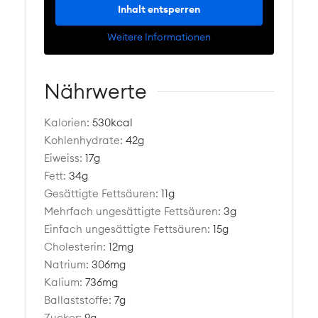
Inhalt entsperren
Weitere Informationen
Nährwerte
Kalorien:
530
kcal
Kohlenhydrate:
42
g
Eiweiss:
17
g
Fett:
34
g
Gesättigte Fettsäuren:
11
g
Mehrfach ungesättigte Fettsäuren:
3
g
Einfach ungesättigte Fettsäuren:
15
g
Cholesterin:
12
mg
Natrium:
306
mg
Kalium:
736
mg
Ballaststoffe:
7
g
Zucker:
9
g