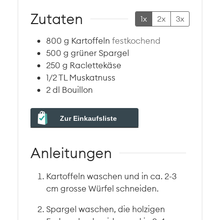
Zutaten
1x
2x
3x
800
g
Kartoffeln
festkochend
500
g
grüner Spargel
250
g
Raclettekäse
1/2
TL
Muskatnuss
2
dl
Bouillon
Zur Einkaufsliste
Anleitungen
Kartoffeln waschen und in ca. 2-3
cm grosse Würfel schneiden.
Spargel waschen, die holzigen