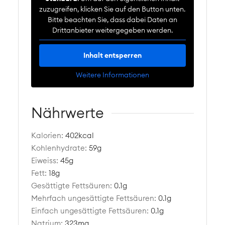
zuzugreifen, klicken Sie auf den Button unten.
Bitte beachten Sie, dass dabei Daten an
Drittanbieter weitergegeben werden.
Inhalt entsperren
Weitere Informationen
Nährwerte
Kalorien:
402
kcal
Kohlenhydrate:
59
g
Eiweiss:
45
g
Fett:
18
g
Gesättigte Fettsäuren:
0.1
g
Mehrfach ungesättigte Fettsäuren:
0.1
g
Einfach ungesättigte Fettsäuren:
0.1
g
Natrium:
323
mg