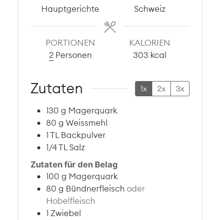
Hauptgerichte
Schweiz
PORTIONEN
KALORIEN
2
Personen
303
kcal
Zutaten
1x
2x
3x
130
g
Magerquark
80
g
Weissmehl
1
TL
Backpulver
1/4
TL
Salz
Zutaten für den Belag
100
g
Magerquark
80
g
Bündnerfleisch
oder
Hobelfleisch
1
Zwiebel