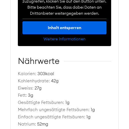
zuzugreifen, klicken Sie auf den Button unten.
Bitte beachten Sie, dass dabei Daten an
Drittanbieter weitergegeben werden.
Inhalt entsperren
Weitere Informationen
Nährwerte
Kalorien:
303
kcal
Kohlenhydrate:
42
g
Eiweiss:
27
g
Fett:
3
g
Gesättigte Fettsäuren:
1
g
Mehrfach ungesättigte Fettsäuren:
1
g
Einfach ungesättigte Fettsäuren:
1
g
Natrium:
52
mg