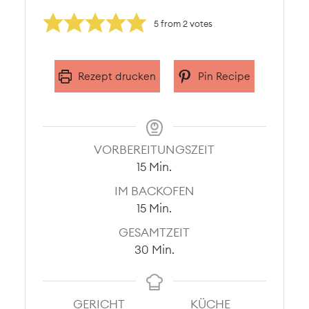
5
from
2
votes
Rezept drucken
Pin Recipe
VORBEREITUNGSZEIT
Minuten
15
Min.
IM BACKOFEN
Minuten
15
Min.
GESAMTZEIT
Minuten
30
Min.
GERICHT
KÜCHE