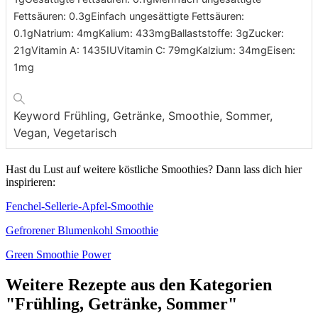
Fettsäuren:
0.3
g
Einfach ungesättigte Fettsäuren:
0.1
g
Natrium:
4
mg
Kalium:
433
mg
Ballaststoffe:
3
g
Zucker:
21
g
Vitamin A:
1435
IU
Vitamin C:
79
mg
Kalzium:
34
mg
Eisen:
1
mg
Keyword
Frühling, Getränke, Smoothie, Sommer,
Vegan, Vegetarisch
Hast du Lust auf weitere köstliche Smoothies? Dann lass dich hier
inspirieren:
Fenchel-Sellerie-Apfel-Smoothie
Gefrorener Blumenkohl Smoothie
Green Smoothie Power
Weitere Rezepte aus den Kategorien
"Frühling, Getränke, Sommer"