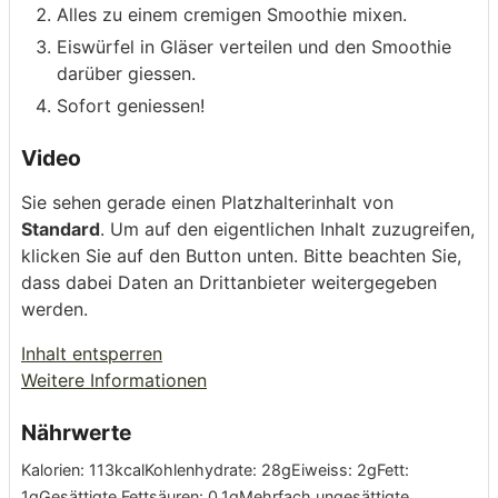
Alles zu einem cremigen Smoothie mixen.
Eiswürfel in Gläser verteilen und den Smoothie
darüber giessen.
Sofort geniessen!
Video
Sie sehen gerade einen Platzhalterinhalt von
Standard
. Um auf den eigentlichen Inhalt zuzugreifen,
klicken Sie auf den Button unten. Bitte beachten Sie,
dass dabei Daten an Drittanbieter weitergegeben
werden.
Inhalt entsperren
Weitere Informationen
Nährwerte
Kalorien:
113
kcal
Kohlenhydrate:
28
g
Eiweiss:
2
g
Fett:
1
g
Gesättigte Fettsäuren:
0.1
g
Mehrfach ungesättigte