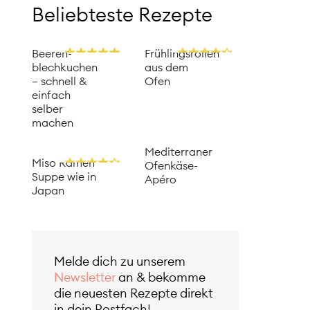
Beliebteste Rezepte
Beeren­
Frühlingsrollen
blechkuchen
aus dem
– schnell &
Ofen
einfach
selber
machen
Mediterraner
Miso Ramen
Ofenkäse-
Suppe wie in
Apéro
Japan
Melde dich zu unserem
Newsletter
an & bekomme
die neuesten Rezepte direkt
in dein Postfach!