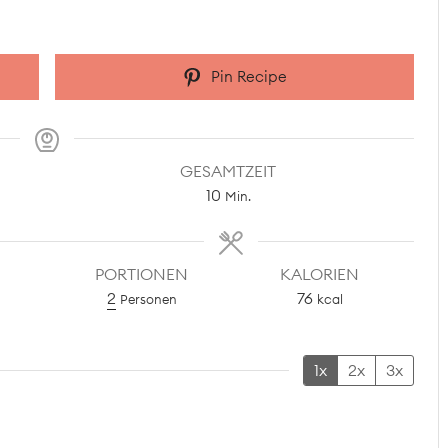
Pin Recipe
GESAMTZEIT
Minuten
10
Min.
PORTIONEN
KALORIEN
2
76
Personen
kcal
1x
2x
3x