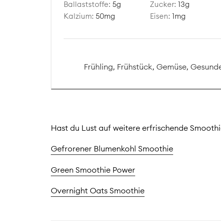
Ballaststoffe:
5
g
Zucker:
13
g
Kalzium:
50
mg
Eisen:
1
mg
Frühling, Frühstück, Gemüse, Gesund
Hast du Lust auf weitere erfrischende Smoothie
Gefrorener Blumenkohl Smoothie
Green Smoothie Power
Overnight Oats Smoothie