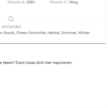
Vitamin A:
218
IU
Vitamin C:
14
mg
KEYWORD
er Snack, Green Smoothie, Herbst, Sommer, Winter
 Ideen? Dann lasse dich hier inspirieren: