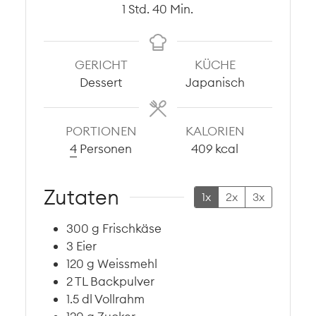
Stunde
Minuten
1
Std.
40
Min.
GERICHT
KÜCHE
Dessert
Japanisch
PORTIONEN
KALORIEN
4
Personen
409
kcal
Zutaten
1x
2x
3x
300
g
Frischkäse
3
Eier
120
g
Weissmehl
2
TL
Backpulver
1.5
dl
Vollrahm