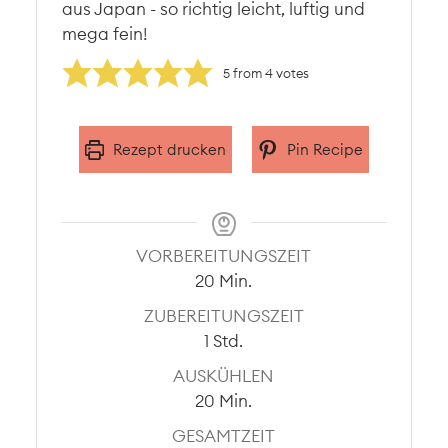
aus Japan - so richtig leicht, luftig und
mega fein!
5
from
4
votes
Rezept drucken
Pin Recipe
VORBEREITUNGSZEIT
Minuten
20
Min.
ZUBEREITUNGSZEIT
Stunde
1
Std.
AUSKÜHLEN
Minuten
20
Min.
GESAMTZEIT