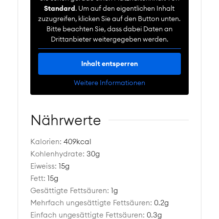
Standard
. Um auf den eigentlichen Inhalt
zuzugreifen, klicken Sie auf den Button unten.
Bitte beachten Sie, dass dabei Daten an
Drittanbieter weitergegeben werden.
Inhalt entsperren
Weitere Informationen
Nährwerte
Kalorien:
409
kcal
Kohlenhydrate:
30
g
Eiweiss:
15
g
Fett:
15
g
Gesättigte Fettsäuren:
1
g
Mehrfach ungesättigte Fettsäuren:
0.2
g
Einfach ungesättigte Fettsäuren:
0.3
g