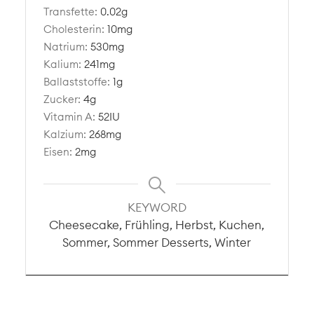
Transfette:
0.02
g
Cholesterin:
10
mg
Natrium:
530
mg
Kalium:
241
mg
Ballaststoffe:
1
g
Zucker:
4
g
Vitamin A:
52
IU
Kalzium:
268
mg
Eisen:
2
mg
KEYWORD
Cheesecake, Frühling, Herbst, Kuchen,
Sommer, Sommer Desserts, Winter