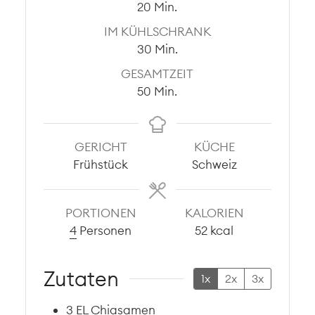
Minuten
20
Min.
IM KÜHLSCHRANK
Minuten
30
Min.
GESAMTZEIT
Minuten
50
Min.
GERICHT
KÜCHE
Frühstück
Schweiz
PORTIONEN
KALORIEN
4
Personen
52
kcal
Zutaten
1x
2x
3x
3
EL
Chiasamen