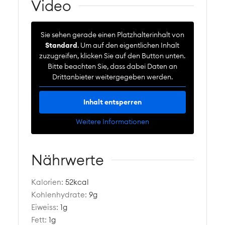
Video
Sie sehen gerade einen Platzhalterinhalt von
Standard
. Um auf den eigentlichen Inhalt
zuzugreifen, klicken Sie auf den Button unten.
Bitte beachten Sie, dass dabei Daten an
Drittanbieter weitergegeben werden.
Inhalt entsperren
Weitere Informationen
Nährwerte
Kalorien:
52
kcal
Kohlenhydrate:
9
g
Eiweiss:
1
g
Fett:
1
g