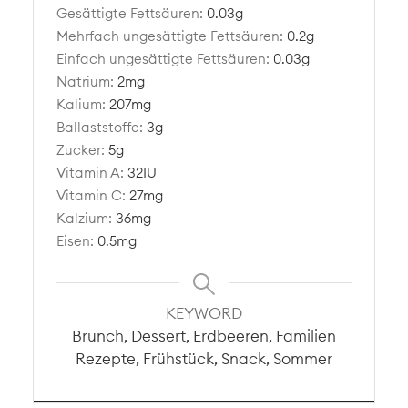
Gesättigte Fettsäuren:
0.03
g
Mehrfach ungesättigte Fettsäuren:
0.2
g
Einfach ungesättigte Fettsäuren:
0.03
g
Natrium:
2
mg
Kalium:
207
mg
Ballaststoffe:
3
g
Zucker:
5
g
Vitamin A:
32
IU
Vitamin C:
27
mg
Kalzium:
36
mg
Eisen:
0.5
mg
KEYWORD
Brunch, Dessert, Erdbeeren, Familien
Rezepte, Frühstück, Snack, Sommer