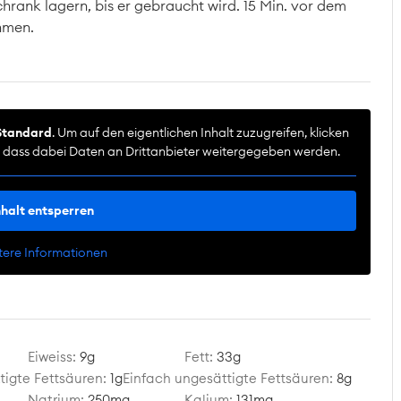
hrank lagern, bis er gebraucht wird. 15 Min. vor dem
hmen.
Standard
. Um auf den eigentlichen Inhalt zuzugreifen, klicken
e, dass dabei Daten an Drittanbieter weitergegeben werden.
nhalt entsperren
tere Informationen
Eiweiss:
9
g
Fett:
33
g
igte Fettsäuren:
1
g
Einfach ungesättigte Fettsäuren:
8
g
Natrium:
250
mg
Kalium:
131
mg