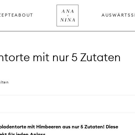
ZEPTE
ABOUT
AUSWÄRTS
S
torte mit nur 5 Zutaten
alten
oladentorte mit Himbeeren aus nur 5 Zutaten! Diese
fekt für jeden Anlass.