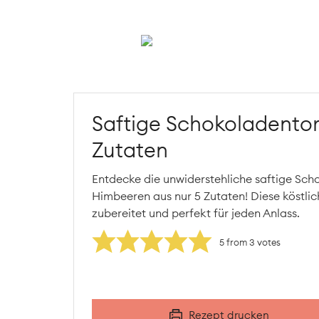
Saftige Schokoladentort
Zutaten
Entdecke die unwiderstehliche saftige Sch
Himbeeren aus nur 5 Zutaten! Diese köstlich
zubereitet und perfekt für jeden Anlass.
5
from
3
votes
Rezept drucken