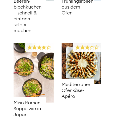
Beeren­
Frühlingsrollen
blechkuchen
aus dem
– schnell &
Ofen
einfach
selber
machen
Mediterraner
Ofenkäse-
Apéro
Miso Ramen
Suppe wie in
Japan