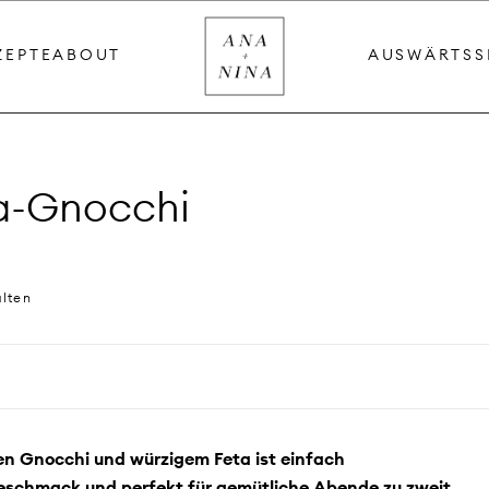
ZEPTE
ABOUT
AUSWÄRTS
S
ta-Gnocchi
alten
en Gnocchi und würzigem Feta ist einfach
 Geschmack und perfekt für gemütliche Abende zu zweit