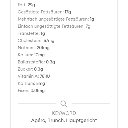
Fett:
29
g
Gesättigte Fettsäuren:
17
g
Mehrfach ungesättigte Fettsäuren:
1
g
Einfach ungesättigte Fettsäuren:
7
g
Transfette:
1
g
Cholesterin:
67
mg
Natrium:
201
mg
Kalium:
10
mg
Ballaststoffe:
0.3
g
Zucker:
0.3
g
Vitamin A:
781
IU
Kalzium:
8
mg
Eisen:
0.01
mg
KEYWORD
Apéro, Brunch, Hauptgericht