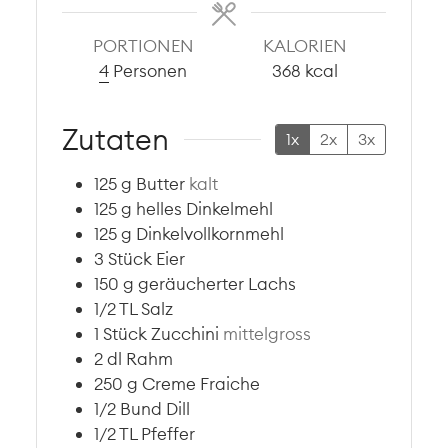
PORTIONEN
KALORIEN
4
Personen
368
kcal
Zutaten
1x
2x
3x
125
g
Butter
kalt
125
g
helles Dinkelmehl
125
g
Dinkelvollkornmehl
3
Stück
Eier
150
g
geräucherter Lachs
1/2
TL
Salz
1
Stück
Zucchini
mittelgross
2
dl
Rahm
250
g
Creme Fraiche
1/2
Bund
Dill
1/2
TL
Pfeffer