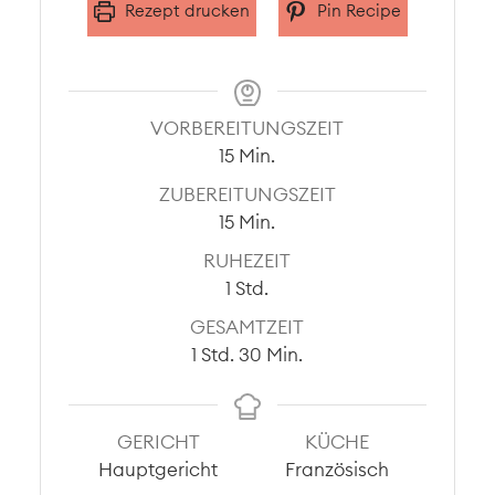
Rezept drucken
Pin Recipe
VORBEREITUNGSZEIT
Minuten
15
Min.
ZUBEREITUNGSZEIT
Minuten
15
Min.
RUHEZEIT
Stunde
1
Std.
GESAMTZEIT
Stunde
Minuten
1
Std.
30
Min.
GERICHT
KÜCHE
Hauptgericht
Französisch