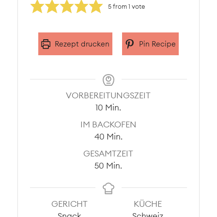
5
from 1 vote
Rezept drucken
Pin Recipe
VORBEREITUNGSZEIT
Minuten
10
Min.
IM BACKOFEN
Minuten
40
Min.
GESAMTZEIT
Minuten
50
Min.
GERICHT
KÜCHE
Snack
Schweiz