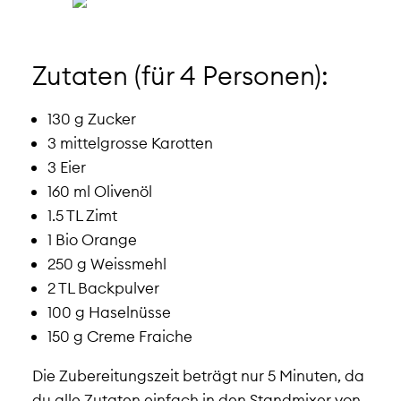
Zutaten (für 4 Personen):
130 g Zucker
3 mittelgrosse Karotten
3 Eier
160 ml Olivenöl
1.5 TL Zimt
1 Bio Orange
250 g Weissmehl
2 TL Backpulver
100 g Haselnüsse
150 g Creme Fraiche
Die Zubereitungszeit beträgt nur 5 Minuten, da
du alle Zutaten einfach in den Standmixer von