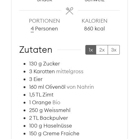
PORTIONEN
KALORIEN
4
Personen
860
kcal
Zutaten
1x
2x
3x
130
g
Zucker
3
Karotten
mittelgross
3
Eier
160
ml
Olivenöl
von Nahrin
1,5
TL
Zimt
1
Orange
Bio
250
g
Weissmehl
2
TL
Backpulver
100
g
Haselnüsse
150
g
Creme Fraiche