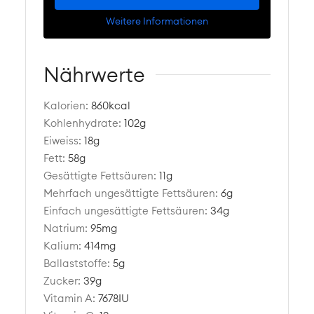
Weitere Informationen
Nährwerte
Kalorien:
860
kcal
Kohlenhydrate:
102
g
Eiweiss:
18
g
Fett:
58
g
Gesättigte Fettsäuren:
11
g
Mehrfach ungesättigte Fettsäuren:
6
g
Einfach ungesättigte Fettsäuren:
34
g
Natrium:
95
mg
Kalium:
414
mg
Ballaststoffe:
5
g
Zucker:
39
g
Vitamin A:
7678
IU