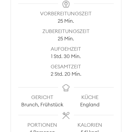
VORBEREITUNGSZEIT
Minuten
25
Min.
ZUBEREITUNGSZEIT
Minuten
25
Min.
AUFGEHZEIT
Stunde
Minuten
1
Std.
30
Min.
GESAMTZEIT
Stunden
Minuten
2
Std.
20
Min.
GERICHT
KÜCHE
Brunch, Frühstück
England
PORTIONEN
KALORIEN