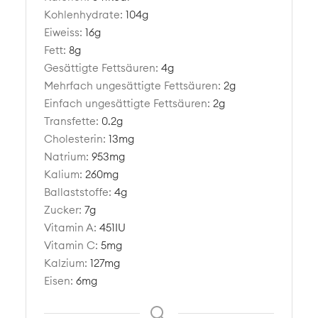
Kohlenhydrate:
104
g
Eiweiss:
16
g
Fett:
8
g
Gesättigte Fettsäuren:
4
g
Mehrfach ungesättigte Fettsäuren:
2
g
Einfach ungesättigte Fettsäuren:
2
g
Transfette:
0.2
g
Cholesterin:
13
mg
Natrium:
953
mg
Kalium:
260
mg
Ballaststoffe:
4
g
Zucker:
7
g
Vitamin A:
451
IU
Vitamin C:
5
mg
Kalzium:
127
mg
Eisen:
6
mg