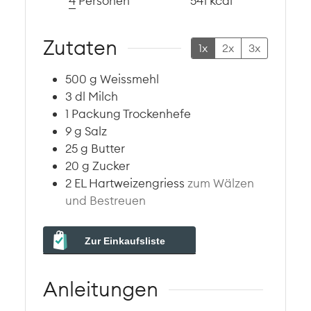
4
Personen
541
kcal
Zutaten
1x
2x
3x
500
g
Weissmehl
3
dl
Milch
1
Packung
Trockenhefe
9
g
Salz
25
g
Butter
20
g
Zucker
2
EL
Hartweizengriess
zum Wälzen
und Bestreuen
Zur Einkaufsliste
Anleitungen