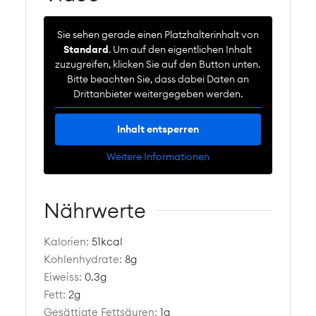
Sie sehen gerade einen Platzhalterinhalt von
Standard
. Um auf den eigentlichen Inhalt
zuzugreifen, klicken Sie auf den Button unten.
Bitte beachten Sie, dass dabei Daten an
Drittanbieter weitergegeben werden.
Inhalt entsperren
Weitere Informationen
Nährwerte
Kalorien:
51
kcal
Kohlenhydrate:
8
g
Eiweiss:
0.3
g
Fett:
2
g
Gesättigte Fettsäuren:
1
g