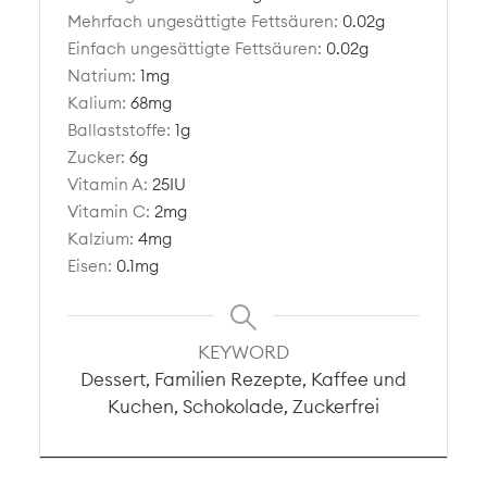
Mehrfach ungesättigte Fettsäuren:
0.02
g
Einfach ungesättigte Fettsäuren:
0.02
g
Natrium:
1
mg
Kalium:
68
mg
Ballaststoffe:
1
g
Zucker:
6
g
Vitamin A:
25
IU
Vitamin C:
2
mg
Kalzium:
4
mg
Eisen:
0.1
mg
KEYWORD
Dessert, Familien Rezepte, Kaffee und
Kuchen, Schokolade, Zuckerfrei