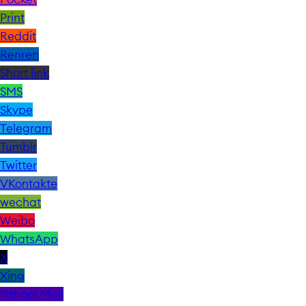
Print
Reddit
Renren
Short link
SMS
Skype
Telegram
Tumblr
Twitter
VKontakte
wechat
Weibo
WhatsApp
X
Xing
Yahoo! Mail