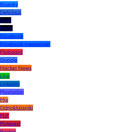
Bluesky
Delicious
Digg
Email
Facebook
Facebook messenger
Flipboard
Google
Hacker News
Line
LinkedIn
Mastodon
Mix
Odnoklassniki
PDF
Pinterest
Pocket