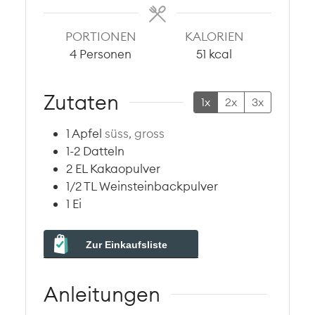
PORTIONEN
KALORIEN
4
Personen
51
kcal
Zutaten
1x
2x
3x
1
Apfel
süss, gross
1-2
Datteln
2
EL
Kakaopulver
1/2
TL
Weinsteinbackpulver
1
Ei
Zur Einkaufsliste
Anleitungen