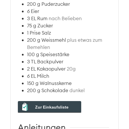
200
g
Puderzucker
6
Eier
3
EL
Rum
nach Belieben
75
g
Zucker
1
Prise
Salz
200
g
Weissmehl
plus etwas zum
Bemehlen
100
g
Speisestärke
3
TL
Backpulver
2
EL
Kakaopulver
20g
6
EL
Milch
150
g
Walnusskerne
200
g
Schokolade
dunkel
Zur Einkaufsliste
Anleitungen