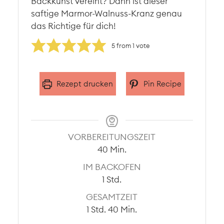
Backkunst vereint? Dann ist dieser
saftige Marmor-Walnuss-Kranz genau
das Richtige für dich!
5
from 1 vote
Rezept drucken
Pin Recipe
VORBEREITUNGSZEIT
Minuten
40
Min.
IM BACKOFEN
Stunde
1
Std.
GESAMTZEIT
Stunde
Minuten
1
Std.
40
Min.