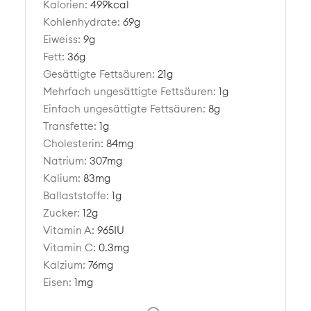
Kalorien:
499
kcal
Kohlenhydrate:
69
g
Eiweiss:
9
g
Fett:
36
g
Gesättigte Fettsäuren:
21
g
Mehrfach ungesättigte Fettsäuren:
1
g
Einfach ungesättigte Fettsäuren:
8
g
Transfette:
1
g
Cholesterin:
84
mg
Natrium:
307
mg
Kalium:
83
mg
Ballaststoffe:
1
g
Zucker:
12
g
Vitamin A:
965
IU
Vitamin C:
0.3
mg
Kalzium:
76
mg
Eisen:
1
mg