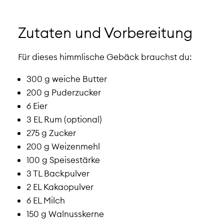
Zutaten und Vorbereitung
Für dieses himmlische Gebäck brauchst du:
300 g weiche Butter
200 g Puderzucker
6 Eier
3 EL Rum (optional)
275 g Zucker
200 g Weizenmehl
100 g Speisestärke
3 TL Backpulver
2 EL Kakaopulver
6 EL Milch
150 g Walnusskerne