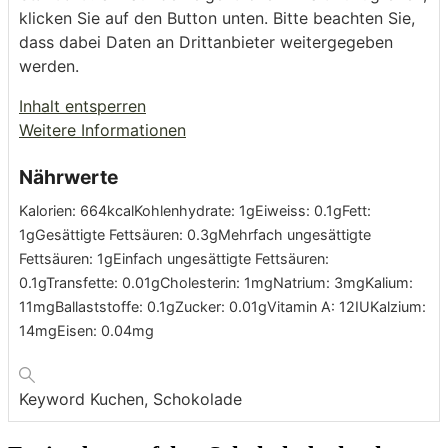
klicken Sie auf den Button unten. Bitte beachten Sie,
dass dabei Daten an Drittanbieter weitergegeben
werden.
Inhalt entsperren
Weitere Informationen
Nährwerte
Kalorien:
664
kcal
Kohlenhydrate:
1
g
Eiweiss:
0.1
g
Fett:
1
g
Gesättigte Fettsäuren:
0.3
g
Mehrfach ungesättigte
Fettsäuren:
1
g
Einfach ungesättigte Fettsäuren:
0.1
g
Transfette:
0.01
g
Cholesterin:
1
mg
Natrium:
3
mg
Kalium:
11
mg
Ballaststoffe:
0.1
g
Zucker:
0.01
g
Vitamin A:
12
IU
Kalzium:
14
mg
Eisen:
0.04
mg
Keyword
Kuchen, Schokolade