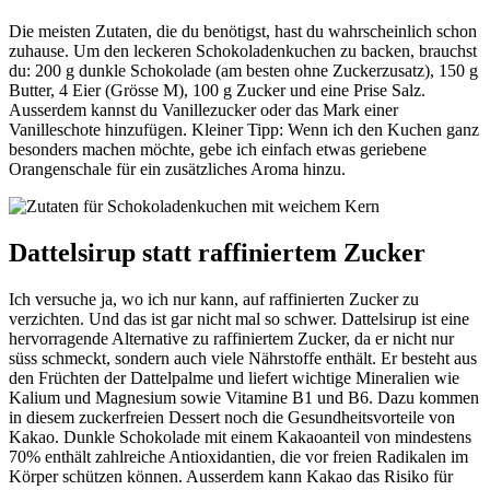
Die meisten Zutaten, die du benötigst, hast du wahrscheinlich schon
zuhause. Um den leckeren Schokoladenkuchen zu backen, brauchst
du: 200 g dunkle Schokolade (am besten ohne Zuckerzusatz), 150 g
Butter, 4 Eier (Grösse M), 100 g Zucker und eine Prise Salz.
Ausserdem kannst du Vanillezucker oder das Mark einer
Vanilleschote hinzufügen. Kleiner Tipp: Wenn ich den Kuchen ganz
besonders machen möchte, gebe ich einfach etwas geriebene
Orangenschale für ein zusätzliches Aroma hinzu.
Dattelsirup statt raffiniertem Zucker
Ich versuche ja, wo ich nur kann, auf raffinierten Zucker zu
verzichten. Und das ist gar nicht mal so schwer. Dattelsirup ist eine
hervorragende Alternative zu raffiniertem Zucker, da er nicht nur
süss schmeckt, sondern auch viele Nährstoffe enthält. Er besteht aus
den Früchten der Dattelpalme und liefert wichtige Mineralien wie
Kalium und Magnesium sowie Vitamine B1 und B6. Dazu kommen
in diesem zuckerfreien Dessert noch die Gesundheitsvorteile von
Kakao. Dunkle Schokolade mit einem Kakaoanteil von mindestens
70% enthält zahlreiche Antioxidantien, die vor freien Radikalen im
Körper schützen können. Ausserdem kann Kakao das Risiko für