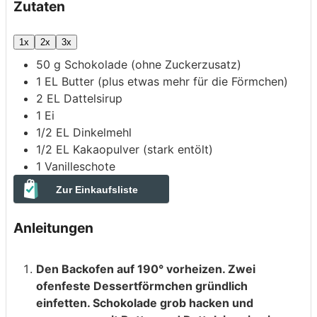
Zutaten
1x
2x
3x
50
g
Schokolade (ohne Zuckerzusatz)
1
EL
Butter
(plus etwas mehr für die Förmchen)
2
EL
Dattelsirup
1
Ei
1/2
EL
Dinkelmehl
1/2
EL
Kakaopulver
(stark entölt)
1
Vanilleschote
Zur Einkaufsliste
Anleitungen
Den Backofen auf 190° vorheizen. Zwei
ofenfeste Dessertförmchen gründlich
einfetten. Schokolade grob hacken und