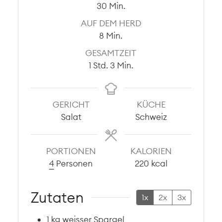
Minuten
30
Min.
AUF DEM HERD
Minuten
8
Min.
GESAMTZEIT
Stunde
Minuten
1
Std.
3
Min.
GERICHT
KÜCHE
Salat
Schweiz
PORTIONEN
KALORIEN
4
Personen
220
kcal
Zutaten
1x
2x
3x
1
kg
weisser Spargel