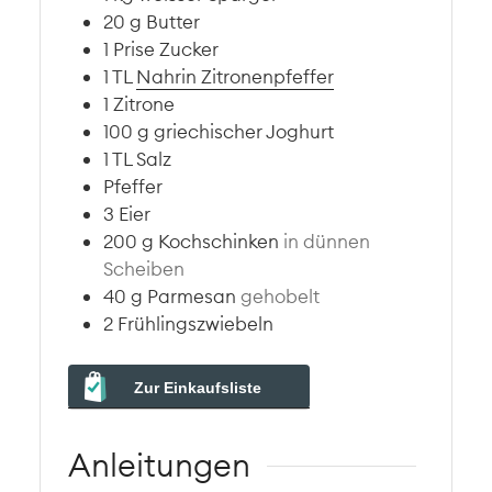
20
g
Butter
1
Prise
Zucker
1
TL
Nahrin Zitronenpfeffer
1
Zitrone
100
g
griechischer Joghurt
1
TL
Salz
Pfeffer
3
Eier
200
g
Kochschinken
in dünnen
Scheiben
40
g
Parmesan
gehobelt
2
Frühlingszwiebeln
Zur Einkaufsliste
Anleitungen