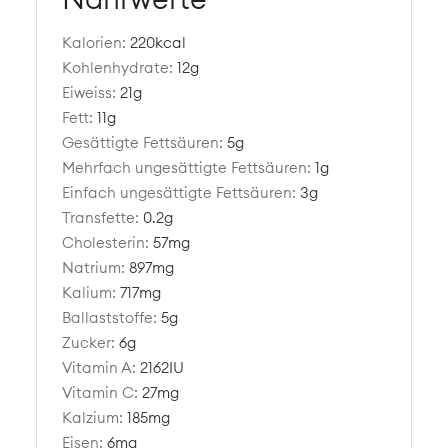
Kalorien:
220
kcal
Kohlenhydrate:
12
g
Eiweiss:
21
g
Fett:
11
g
Gesättigte Fettsäuren:
5
g
Mehrfach ungesättigte Fettsäuren:
1
g
Einfach ungesättigte Fettsäuren:
3
g
Transfette:
0.2
g
Cholesterin:
57
mg
Natrium:
897
mg
Kalium:
717
mg
Ballaststoffe:
5
g
Zucker:
6
g
Vitamin A:
2162
IU
Vitamin C:
27
mg
Kalzium:
185
mg
Eisen:
6
mg