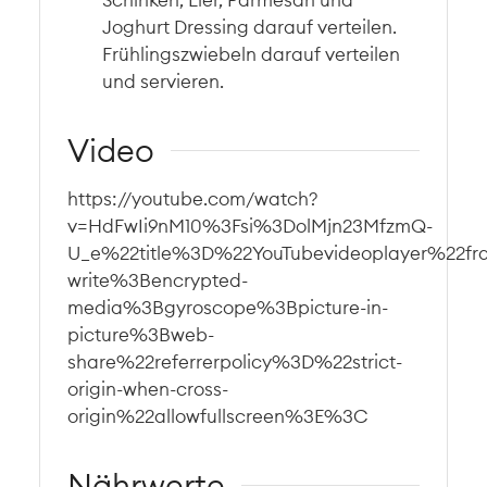
Joghurt Dressing darauf verteilen.
Frühlingszwiebeln darauf verteilen
und servieren.
Video
https://youtube.com/watch?
v=HdFwIi9nM10%3Fsi%3DolMjn23MfzmQ-
U_e%22title%3D%22YouTubevideoplayer%22f
write%3Bencrypted-
media%3Bgyroscope%3Bpicture-in-
picture%3Bweb-
share%22referrerpolicy%3D%22strict-
origin-when-cross-
origin%22allowfullscreen%3E%3C
Nährwerte