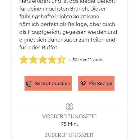
Herz erobert und ist das ideale Gericht
für deinen nächsten Brunch. Dieser
frühlingshafte leichte Salat kann
nämlich perfekt als Beilage, aber auch
als Hauptgericht gegessen werden und
eignet sich daher super zum Teilen und
für jedes Buffet.
4.50
from
12
votes
Rezept drucken
Pin Recipe
VORBEREITUNGSZEIT
Minuten
25
Min.
ZUBEREITUNGSZEIT