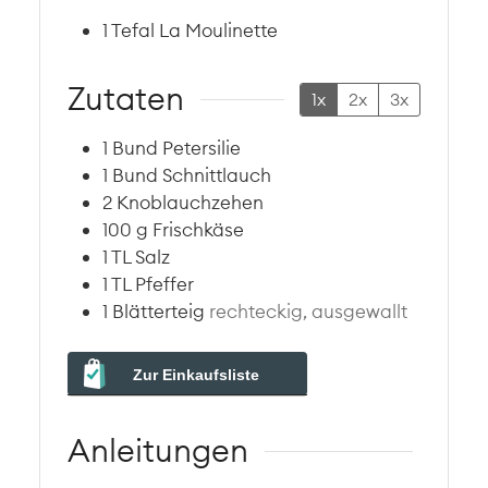
1 Tefal La Moulinette
Zutaten
1x
2x
3x
1
Bund
Petersilie
1
Bund
Schnittlauch
2
Knoblauchzehen
100
g
Frischkäse
1
TL
Salz
1
TL
Pfeffer
1
Blätterteig
rechteckig, ausgewallt
Zur Einkaufsliste
Anleitungen