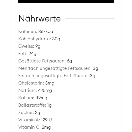
Nährwerte
Kalorien:
367
kcal
Kohlenhydrate:
30
g
Eiweiss:
9
g
Fett:
24
g
Gesättigte Fettsäuren:
6
g
Mehrfach ungesättigte Fettsäuren:
3
g
Einfach ungesättigte Fettsäuren:
13
g
Cholesterin:
3
mg
Natrium:
425
mg
Kalium:
119
mg
Ballaststoffe:
1
g
Zucker:
2
g
Vitamin A:
129
IU
Vitamin C:
2
mg