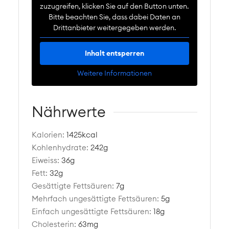
zuzugreifen, klicken Sie auf den Button unten.
Bitte beachten Sie, dass dabei Daten an
Drittanbieter weitergegeben werden.
Inhalt entsperren
Weitere Informationen
Nährwerte
Kalorien:
1425
kcal
Kohlenhydrate:
242
g
Eiweiss:
36
g
Fett:
32
g
Gesättigte Fettsäuren:
7
g
Mehrfach ungesättigte Fettsäuren:
5
g
Einfach ungesättigte Fettsäuren:
18
g
Cholesterin:
63
mg