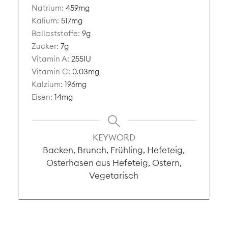
Natrium:
459
mg
Kalium:
517
mg
Ballaststoffe:
9
g
Zucker:
7
g
Vitamin A:
255
IU
Vitamin C:
0.03
mg
Kalzium:
196
mg
Eisen:
14
mg
KEYWORD
Backen, Brunch, Frühling, Hefeteig,
Osterhasen aus Hefeteig, Ostern,
Vegetarisch