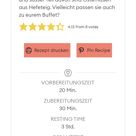
aus Hefeteig. Vielleicht passen sie auch
zu eurem Buffet?
4.13
from
8
votes
Rezept drucken
Pin Recipe
VORBEREITUNGSZEIT
Minuten
20
Min.
ZUBEREITUNGSZEIT
Minuten
30
Min.
RESTING TIME
Stunden
3
Std.