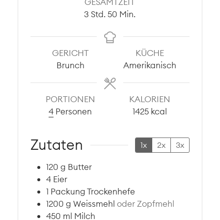
GESAMTZEIT
Stunden
Minuten
3
Std.
50
Min.
GERICHT
KÜCHE
Brunch
Amerikanisch
PORTIONEN
KALORIEN
4
Personen
1425
kcal
Zutaten
1x
2x
3x
120
g
Butter
4
Eier
1
Packung
Trockenhefe
1200
g
Weissmehl
oder Zopfmehl
450
ml
Milch