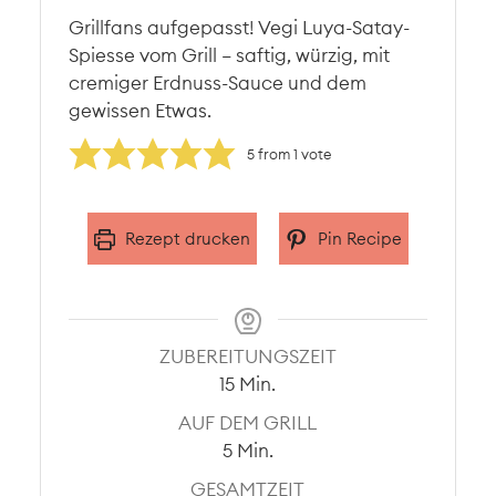
Grillfans aufgepasst! Vegi Luya-Satay-
Spiesse vom Grill – saftig, würzig, mit
cremiger Erdnuss-Sauce und dem
gewissen Etwas.
5
from 1 vote
Rezept drucken
Pin Recipe
ZUBEREITUNGSZEIT
Minuten
15
Min.
AUF DEM GRILL
Minuten
5
Min.
GESAMTZEIT