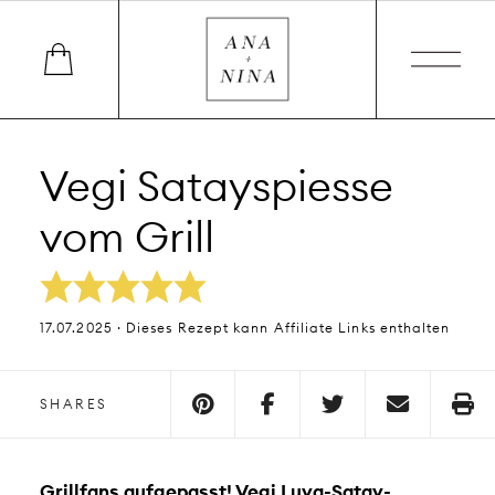
Vegi Satayspiesse
vom Grill
17.07.2025 · Dieses Rezept kann Affiliate Links enthalten
SHARES
Grillfans aufgepasst! Vegi Luya-Satay-