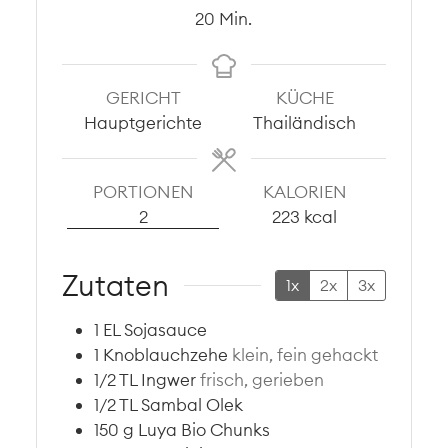
Minuten
20
Min.
GERICHT
KÜCHE
Hauptgerichte
Thailändisch
PORTIONEN
KALORIEN
2
223
kcal
Zutaten
1x
2x
3x
1
EL
Sojasauce
1
Knoblauchzehe
klein, fein gehackt
1/2
TL
Ingwer
frisch, gerieben
1/2
TL
Sambal Olek
150
g
Luya Bio Chunks