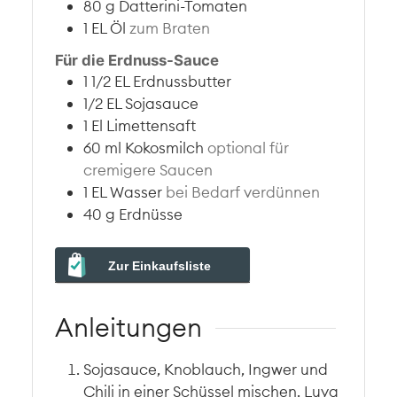
80
g
Datterini-Tomaten
1
EL
Öl
zum Braten
Für die Erdnuss-Sauce
1 1/2
EL
Erdnussbutter
1/2
EL
Sojasauce
1
El
Limettensaft
60
ml
Kokosmilch
optional für
cremigere Saucen
1
EL
Wasser
bei Bedarf verdünnen
40
g
Erdnüsse
Zur Einkaufsliste
Anleitungen
Sojasauce, Knoblauch, Ingwer und
Chili in einer Schüssel mischen. Luya