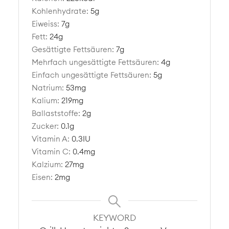
Kohlenhydrate:
5
g
Eiweiss:
7
g
Fett:
24
g
Gesättigte Fettsäuren:
7
g
Mehrfach ungesättigte Fettsäuren:
4
g
Einfach ungesättigte Fettsäuren:
5
g
Natrium:
53
mg
Kalium:
219
mg
Ballaststoffe:
2
g
Zucker:
0.1
g
Vitamin A:
0.3
IU
Vitamin C:
0.4
mg
Kalzium:
27
mg
Eisen:
2
mg
KEYWORD