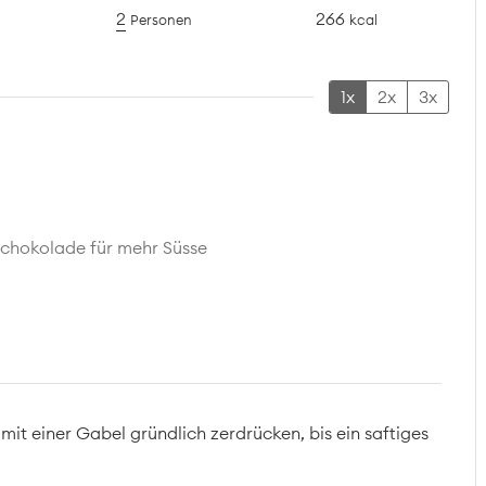
2
266
Personen
kcal
1x
2x
3x
Schokolade für mehr Süsse
mit einer Gabel gründlich zerdrücken, bis ein saftiges