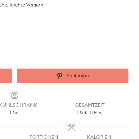
he, leichte Version
Pin Recipe
 KÜHLSCHRANK
GESAMTZEIT
Stunde
Stunde
Minuten
1
1
10
Std.
Std.
Min.
PORTIONEN
KALORIEN