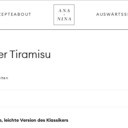
ZEPTE
ABOUT
AUSWÄRTS
S
r Tiramisu
alten
, leichte Version des Klassikers