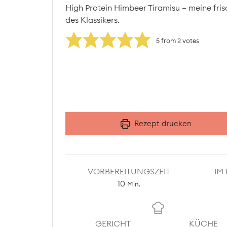
High Protein Himbeer Tiramisu – meine frisc
des Klassikers.
5
from
2
votes
Rezept drucken
VORBEREITUNGSZEIT
IM
Minuten
10
Min.
GERICHT
KÜCHE