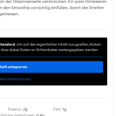
 an der Glasinnenseite verstreichen. Ein paar Himbeeren
 den Smoothie vorsichtig einfüllen, damit die Streifen
geniessen.
Standard
. Um auf den eigentlichen Inhalt zuzugreifen, klicken
e, dass dabei Daten an Drittanbieter weitergegeben werden.
nhalt entsperren
tere Informationen
Eiweiss:
2
g
Fett:
1
g
ättigte Fettsäuren:
0.4
g