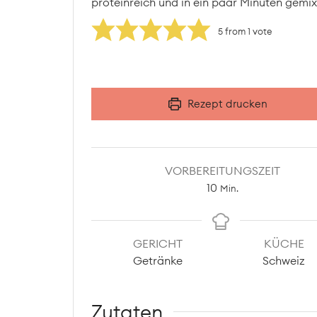
proteinreich und in ein paar Minuten gemix
5
from 1 vote
Rezept drucken
VORBEREITUNGSZEIT
Minuten
10
Min.
GERICHT
KÜCHE
Getränke
Schweiz
Zutaten