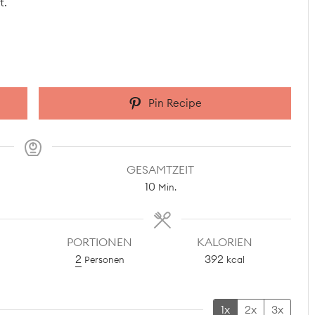
t.
Pin Recipe
GESAMTZEIT
Minuten
10
Min.
PORTIONEN
KALORIEN
2
392
Personen
kcal
1x
2x
3x