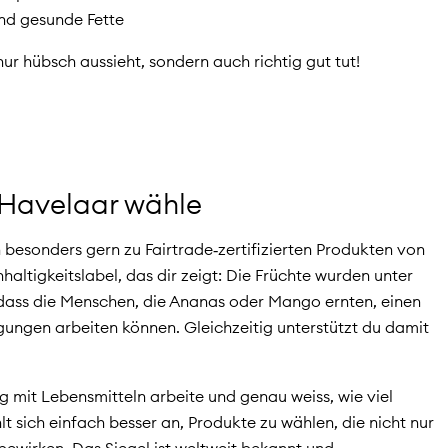
und gesunde Fette
ur hübsch aussieht, sondern auch richtig gut tut!
 Havelaar wähle
besonders gern zu Fairtrade‑zertifizierten Produkten von
ltigkeitslabel, das dir zeigt: Die Früchte wurden unter
dass die Menschen, die Ananas oder Mango ernten, einen
ngen arbeiten können. Gleichzeitig unterstützt du damit
Tag mit Lebensmitteln arbeite und genau weiss, wie viel
hlt sich einfach besser an, Produkte zu wählen, die nicht nur
ewirken. Das Siegel ist weltweit bekannt und