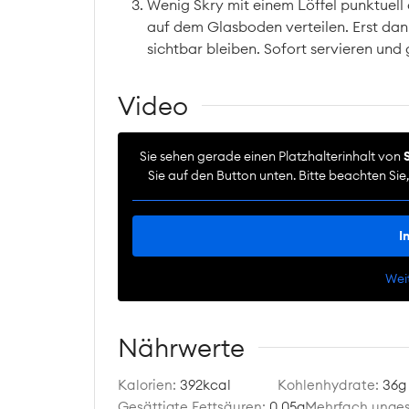
Wenig Skry mit einem Löffel punktuell
auf dem Glasboden verteilen. Erst dann
sichtbar bleiben. Sofort servieren und 
Video
Sie sehen gerade einen Platzhalterinhalt von
Sie auf den Button unten. Bitte beachten Si
I
Wei
Nährwerte
Kalorien:
392
kcal
Kohlenhydrate:
36
g
Gesättigte Fettsäuren:
0.05
g
Mehrfach unges