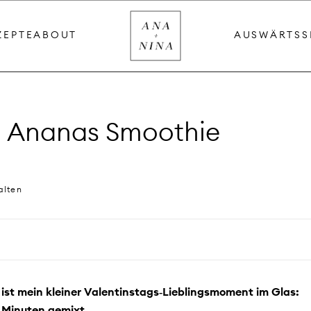
ZEPTE
ABOUT
AUSWÄRTS
S
o Ananas Smoothie
alten
st mein kleiner Valentinstags‑Lieblingsmoment im Glas:
r Minuten gemixt.