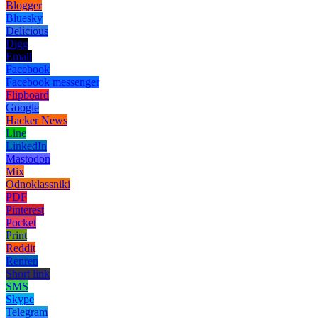
Blogger
Bluesky
Delicious
Digg
Email
Facebook
Facebook messenger
Flipboard
Google
Hacker News
Line
LinkedIn
Mastodon
Mix
Odnoklassniki
PDF
Pinterest
Pocket
Print
Reddit
Renren
Short link
SMS
Skype
Telegram