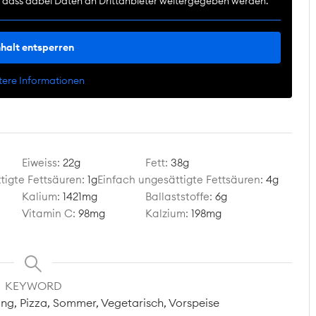
e, dass dabei Daten an Drittanbieter weitergegeben werden.
nhalt entsperren
tere Informationen
Eiweiss:
22
g
Fett:
38
g
tigte Fettsäuren:
1
g
Einfach ungesättigte Fettsäuren:
4
g
Kalium:
1421
mg
Ballaststoffe:
6
g
Vitamin C:
98
mg
Kalzium:
198
mg
KEYWORD
ing, Pizza, Sommer, Vegetarisch, Vorspeise