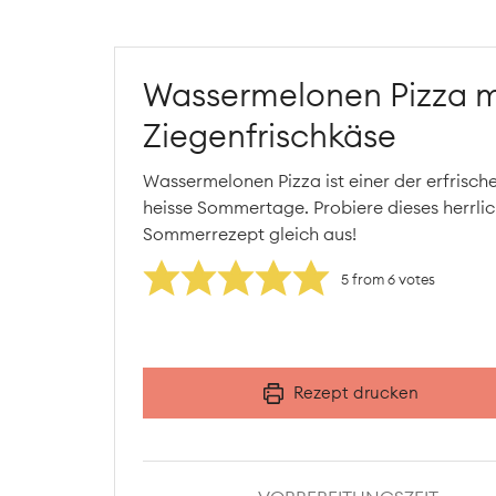
Wassermelonen Pizza m
Ziegenfrischkäse
Wassermelonen Pizza ist einer der erfrisch
heisse Sommertage. Probiere dieses herrlich
Sommerrezept gleich aus!
5
from
6
votes
Rezept drucken