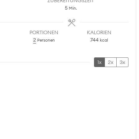
ZUBEREITUNGSZEIT
Minuten
5
Min.
PORTIONEN
KALORIEN
2
744
Personen
kcal
1x
2x
3x