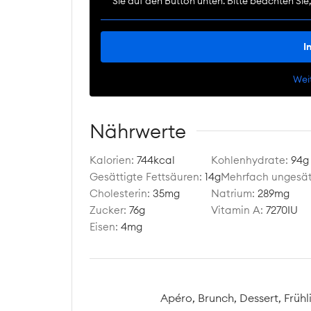
Sie auf den Button unten. Bitte beachten Si
I
Wei
Nährwerte
Kalorien:
744
kcal
Kohlenhydrate:
94
g
Gesättigte Fettsäuren:
14
g
Mehrfach ungesät
Cholesterin:
35
mg
Natrium:
289
mg
Zucker:
76
g
Vitamin A:
7270
IU
Eisen:
4
mg
Apéro, Brunch, Dessert, Frühl