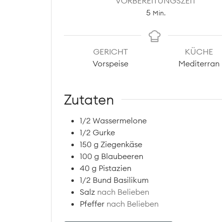
VORBEREITUNGSZEIT
Minuten
5
Min.
GERICHT
KÜCHE
Vorspeise
Mediterran
Zutaten
1/2
Wassermelone
1/2
Gurke
150
g
Ziegenkäse
100
g
Blaubeeren
40
g
Pistazien
1/2
Bund
Basilikum
Salz
nach Belieben
Pfeffer
nach Belieben