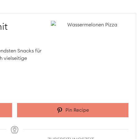
it
endsten Snacks für
 vielseitige
Pin Recipe