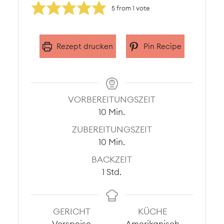
5
from 1 vote
Rezept drucken
Pin Recipe
VORBEREITUNGSZEIT
Minuten
10
Min.
ZUBEREITUNGSZEIT
Minuten
10
Min.
BACKZEIT
Stunde
1
Std.
GERICHT
KÜCHE
Vorspeise
Amerikanisch