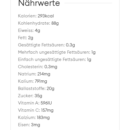
Nährwerte
Kalorien:
293
kcal
Kohlenhydrate:
88
g
Eiweiss:
4
g
Fett:
2
g
Gesättigte Fettsäuren:
0.3
g
Mehrfach ungesättigte Fettsäuren:
1
g
Einfach ungesättigte Fettsäuren:
1
g
Cholesterin:
0.3
mg
Natrium:
214
mg
Kalium:
791
mg
Ballaststoffe:
20
g
Zucker:
35
g
Vitamin A:
596
IU
Vitamin C:
157
mg
Kalzium:
183
mg
Eisen:
3
mg