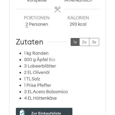
PORTIONEN
KALORIEN
2
Personen
293
kcal
Zutaten
1x
2x
3x
1
kg
Randen
500
g
Äpfel
Bio
3
Lobeerblätter
2
EL
Olivenöl
1
TL
Salz
1
Prise
Pfeffer
3
EL
Aceto Balsamico
4
EL
Hüttenkäse
Zur Einkaufsliste