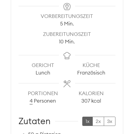
VORBEREITUNGSZEIT
Minuten
5
Min.
ZUBEREITUNGSZEIT
Minuten
10
Min.
GERICHT
KÜCHE
Lunch
Französisch
PORTIONEN
KALORIEN
4
Personen
307
kcal
Zutaten
1x
2x
3x