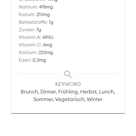
Natrium:
476
mg
Kalium:
210
mg
Ballaststoffe:
1
g
Zucker:
7
g
Vitamin A:
691
IU
Vitamin C:
6
mg
Kalzium:
223
mg
Eisen:
0.3
mg
KEYWORD
Brunch, Dinner, Frühling, Herbst, Lunch,
Sommer, Vegetarisch, Winter