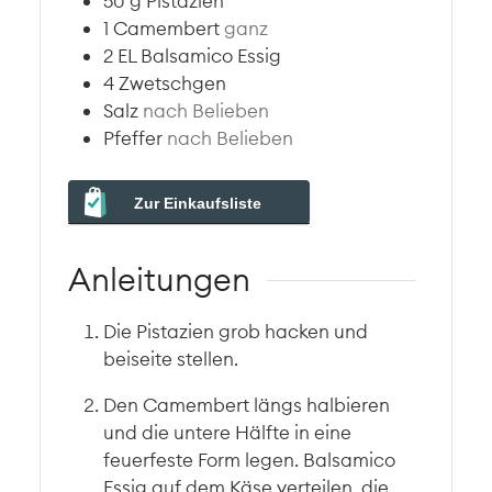
50
g
Pistazien
1
Camembert
ganz
2
EL
Balsamico Essig
4
Zwetschgen
Salz
nach Belieben
Pfeffer
nach Belieben
Zur Einkaufsliste
Anleitungen
Die Pistazien grob hacken und
beiseite stellen.
Den Camembert längs halbieren
und die untere Hälfte in eine
feuerfeste Form legen. Balsamico
Essig auf dem Käse verteilen, die