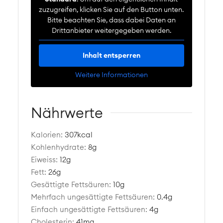
zuzugreifen, klicken Sie auf den Button unten.
Bitte beachten Sie, dass dabei Daten an
Drittanbieter weitergegeben werden.
Inhalt entsperren
Weitere Informationen
Nährwerte
Kalorien:
307
kcal
Kohlenhydrate:
8
g
Eiweiss:
12
g
Fett:
26
g
Gesättigte Fettsäuren:
10
g
Mehrfach ungesättigte Fettsäuren:
0.4
g
Einfach ungesättigte Fettsäuren:
4
g
Cholesterin:
41
mg