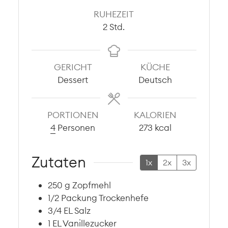
RUHEZEIT
Stunden
2
Std.
GERICHT
KÜCHE
Dessert
Deutsch
PORTIONEN
KALORIEN
4
Personen
273
kcal
Zutaten
1x
2x
3x
250
g
Zopfmehl
1/2
Packung
Trockenhefe
3/4
EL
Salz
1
EL
Vanillezucker