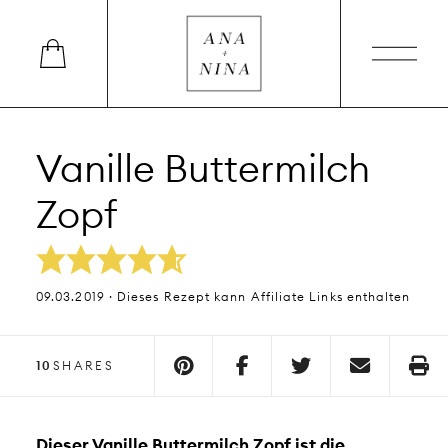
Vanille Buttermilch
Zopf
09.03.2019 · Dieses Rezept kann Affiliate Links enthalten
10
SHARES
Dieser Vanille Buttermilch Zopf ist die