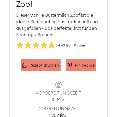
Zopf
Dieser Vanille Buttermilch Zopf ist die
ideale Kombination aus traditionell und
ausgefallen - das perfekte Brot für den
Sonntags-Brunch!
4.63
from
8
votes
Rezept drucken
Pin Recipe
VORBEREITUNGSZEIT
Minuten
10
Min.
ZUBEREITUNGSZEIT
Minuten
35
Min.