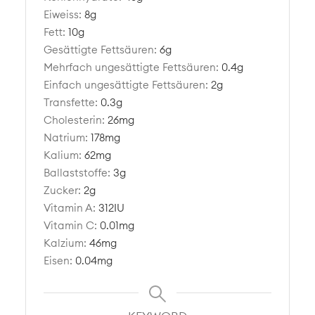
Eiweiss:
8
g
Fett:
10
g
Gesättigte Fettsäuren:
6
g
Mehrfach ungesättigte Fettsäuren:
0.4
g
Einfach ungesättigte Fettsäuren:
2
g
Transfette:
0.3
g
Cholesterin:
26
mg
Natrium:
178
mg
Kalium:
62
mg
Ballaststoffe:
3
g
Zucker:
2
g
Vitamin A:
312
IU
Vitamin C:
0.01
mg
Kalzium:
46
mg
Eisen:
0.04
mg