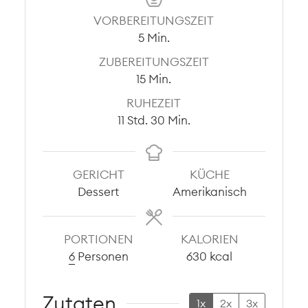
VORBEREITUNGSZEIT
Minuten
5
Min.
ZUBEREITUNGSZEIT
Minuten
15
Min.
RUHEZEIT
Stunden
Minuten
11
Std.
30
Min.
GERICHT
KÜCHE
Dessert
Amerikanisch
PORTIONEN
KALORIEN
6
Personen
630
kcal
Zutaten
1x
2x
3x