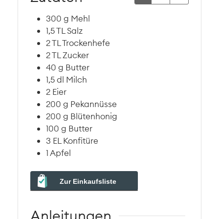
300
g
Mehl
1,5
TL
Salz
2
TL
Trockenhefe
2
TL
Zucker
40
g
Butter
1,5
dl
Milch
2
Eier
200
g
Pekannüsse
200
g
Blütenhonig
100
g
Butter
3
EL
Konfitüre
1
Apfel
Zur Einkaufsliste
Anleitungen