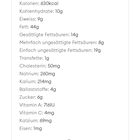
Kalorien:
630
kcal
Kohlenhydrate:
10
g
Eiweiss:
9
g
Fett:
44
g
Gesättigte Fettsäuren:
14
g
Mehrfach ungesättigte Fettsäuren:
8
g
Einfach ungesättigte Fettsäuren:
19
g
Transfette:
1
g
Cholesterin:
50
mg
Natrium:
260
mg
Kalium:
214
mg
Ballaststoffe:
4
g
Zucker:
6
g
Vitamin A:
716
IU
Vitamin C:
4
mg
Kalzium:
69
mg
Eisen:
1
mg