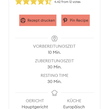
4.42
from
12
votes
Rezept drucken
Pin Recipe
VORBEREITUNGSZEIT
Minuten
10
Min.
ZUBEREITUNGSZEIT
Minuten
30
Min.
RESTING TIME
Minuten
30
Min.
GERICHT
KÜCHE
Hauptgericht
Europäisch