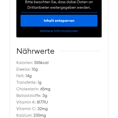
Bitte beachten Sie, dass dabei Daten an
Drittanbieter weitergegeben werden.
Inhalt entsperren
Weitere Informationen
Nährwerte
Kalorien:
555
kcal
Eiweiss:
10
g
Fett:
14
g
Transfette:
1
g
Cholesterin:
65
mg
Ballaststoffe:
3
g
Vitamin A:
8177
IU
Vitamin C:
32
mg
Kalzium:
235
mg