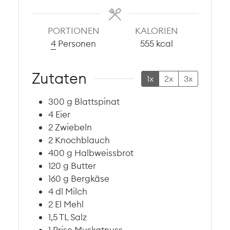
PORTIONEN
KALORIEN
4
Personen
555
kcal
Zutaten
1x
2x
3x
300
g
Blattspinat
4
Eier
2
Zwiebeln
2
Knochblauch
400
g
Halbweissbrot
120
g
Butter
160
g
Bergkäse
4
dl
Milch
2
El
Mehl
1,5
TL
Salz
1
Prise
Muskatnuss