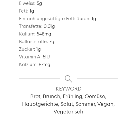
Eiweiss:
5
g
Fett:
1
g
Einfach ungesättigte Fettsäuren:
1
g
Transfette:
0.01
g
Kalium:
548
mg
Ballaststoffe:
7
g
Zucker:
1
g
Vitamin A:
5
IU
Kalzium:
97
mg
KEYWORD
Brot, Brunch, Frühling, Gemüse,
Hauptgerichte, Salat, Sommer, Vegan,
Vegetarisch