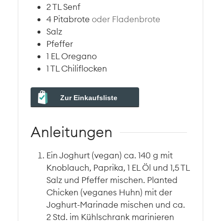
2
TL
Senf
4
Pitabrote
oder Fladenbrote
Salz
Pfeffer
1
EL
Oregano
1
TL
Chiliflocken
Zur Einkaufsliste
Anleitungen
Ein Joghurt (vegan) ca. 140 g mit
Knoblauch, Paprika, 1 EL Öl und 1,5 TL
Salz und Pfeffer mischen. Planted
Chicken (veganes Huhn) mit der
Joghurt-Marinade mischen und ca.
2 Std. im Kühlschrank marinieren