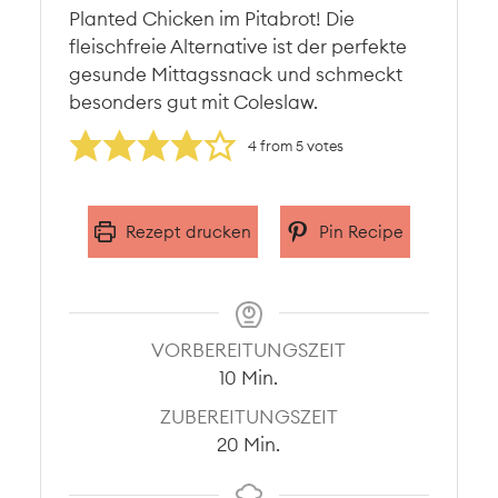
Planted Chicken im Pitabrot! Die
fleischfreie Alternative ist der perfekte
gesunde Mittagssnack und schmeckt
besonders gut mit Coleslaw.
4
from
5
votes
Rezept drucken
Pin Recipe
VORBEREITUNGSZEIT
Minuten
10
Min.
ZUBEREITUNGSZEIT
Minuten
20
Min.