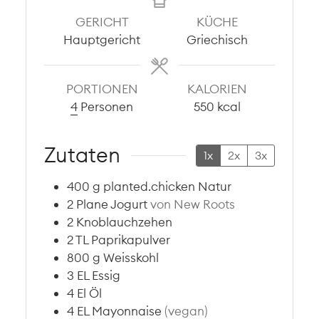
GERICHT
KÜCHE
Hauptgericht
Griechisch
PORTIONEN
KALORIEN
4
Personen
550
kcal
Zutaten
1x
2x
3x
400
g
planted.chicken Natur
2
Plane Jogurt
von New Roots
2
Knoblauchzehen
2
TL
Paprikapulver
800
g
Weisskohl
3
EL
Essig
4
El
Öl
4
EL
Mayonnaise
(vegan)